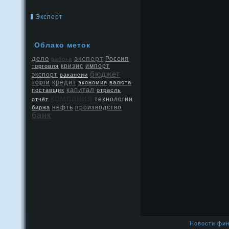
Эксперт
Облако меток
эксперт
дело
Россия
работа
кризис
торговля
импорт
бюджет
экспорт
вакансии
кредит
торги
экономия
валюта
капитал
поставщик
отрасль
компания
отчёт
технологии
нефть
производство
биржа
банк
Новости фин