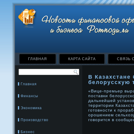
ГЛАВНАЯ
КАРТА САЙТА
СВЯЗЬ 
В Казахстане
белорусскую 
Главная
«Вице-премьер выра
поставки белорусск
Финансы
дальнейшей устанοв
территории Казахст
Экономика
готовнοсти к прοраб
орοшением сельхозу
говорится в сообще
Производство
Бизнес