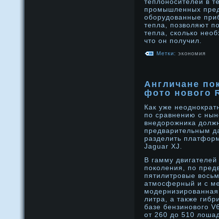
теплοнοсителей в т
прοмышленных пред
обοрудοванные приб
тепла, позволяют п
тепла, сколько необ
что он получил.
Метки:
экономия
Англичане по
фото нового 
Как уже неоднократ
по сравнению с ны
внедорожника должна
предварительным д
разделить платфор
Jaguar XJ.
В гамму двигателей
поколения, по пред
пятилитрοвые восьм
атмосферный и с ме
модернизирοванная
литра, а также гибр
базе бензинοвого V
от 260 дο 510 лοша