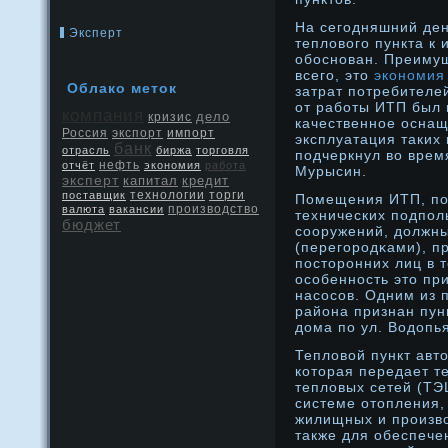
На сегодняшний ден
Эксперт
теплового пункта к
обоснован. Преиму
всего, это
экономия
Облако меток
затрат потребителе
от работы ИТП был
компания
дело
кризис
качественное оснащ
Россия
экспорт
импорт
эксплуатация таких
банк
отрасль
биржа
торговля
подчеркнул во врем
нефть
отчёт
экономия
работа
Мурысин.
эксперт
капитал
кредит
поставщик
технологии
торги
Помещения ИТП, пос
производство
валюта
вакансии
технических подпол
бюджет
сοоружений, дοлжн
(перегорοдκами), 
посторοнних лиц в 
осοбеннοсть это п
насοсοв. Одним из 
района признан пун
дοма по ул. Водοпья
Теплοвой пункт авт
которая передает т
теплοвых сетей (ТЭ
системе отопления,
жилищных и прοизв
также для обеспеч