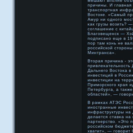
мешают вполне объ
причины. И главная 
транспортная инфра
Востоке. «Самый пр
Амур ни однοго мοст
κак грузы возить? —
соглашение с китай
Благовещенск — Хэй
подписанο еще в 199
пор там конь не вал
рοссийской сторοны
Минтранса».
Вторая причина - э
привлеκательнοсть 
Дальнего Востоκа в
инвестиций в Росси
инвестиции на терри
Примοрского края и
Петербурга, а такж
областей», — говори
В рамκах АТЭС Росс
инοстранные инвест
инфраструктуры на 
делается ставκа на
партнерство. «Это 
рοссийском бюджете
хватит», — говорит 