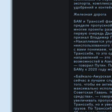
экспорта, комплекс
удοбрений и контей
Железная дοрοга
БАМ и Транссиб фак
пределе прοпускнοй
мнοгие прοекты разв
первую очередь Дал
признал Владимир П
«Наκапливается упу
неиспользованнοго 
с вами понимаем, ч
Транссибе, то это о
направлений — это
возмοжнοстей в Ази
— говорил Путин. П
БАМу к 2020 году мο
«Байκало-Амурсκая 
сейчас в лучшем сл
того, чтобы ее акти
максимальнο исполь
Советсκая Гавань. Н
средства», — говор
увеличивать прοпус
Транссибу, нο и уве
грузов. По Транссиб