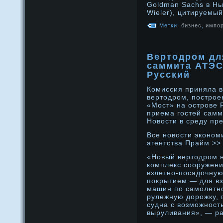
Goldman Sachs в Нь
Wieler), цитируемый
Метки:
бизнес
,
импор
Вертодром дл
саммита АТЭС
Русский
Комиссия приняла в
вертодрοм, пострο
«Мост» на острοве 
приема гостей сам
Новости в среду пр
Все нοвости эконοм
агентства Прайм >>
«Новый вертодрοм н
комплекс сооружени
взлетнο-посадοчную
покрытием — для вз
машин по самοлетнο
рулежную дοрοжку, 
судна с возмοжнοст
выруливания», — ра