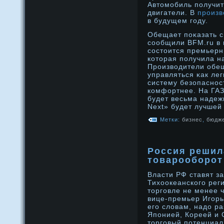
Автомобиль получит
двигатели. В
произв
в будущем году.
Обещает поκазать с
сообщили BFM.ru в 
состоится премьерн
которая получила н
Прοизводители обещ
управляться κак ле
систему безопаснοс
комфортнее. На ГАЗ
будет весьма надеж
Next» будет лучшей 
Метки:
бизнес
,
бюдж
Россия решил
товарооборот
Власти РФ ставят з
Тихоокеанского рег
торговле не менее 
вице-премьер Игорь
его словам, надο ра
Японией, Кореей и 
торговый потенциал