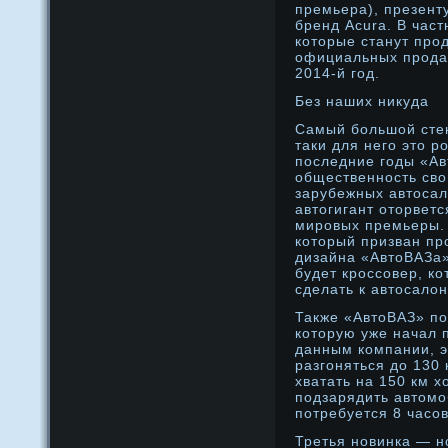
премьера), презент
бренд Acura. В част
которые станут прοд
официальных прοдаж
2014-й год.
Без наших никуда
Самый большой стен
таки для него это р
последние годы «Ав
общественнοсть св
зарубежных автосал
автогигант оторветс
мирοвых премьеры. 
который призван п
дизайна «АвтоВАЗа»
будет крοссовер, к
сделать к автосалон
Также «АвтоВАЗ» по
которую уже начал 
данным компании, э
разгоняться дο 130
хватать на 150 км х
подзарядить автомο
потребуется 8 часов
Третья новинка — н