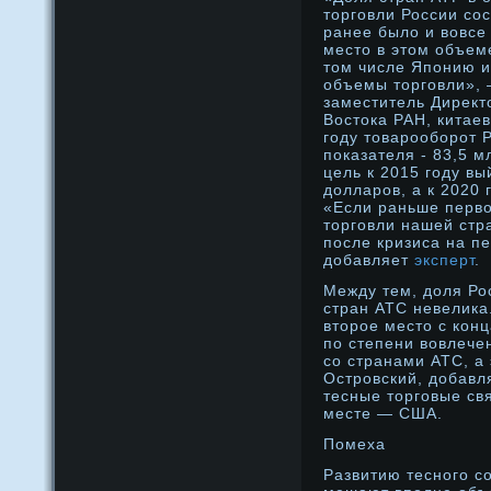
торговли России со
ранее было и вовсе
место в этом объеме
том числе Японию и
объемы торговли», 
заместитель Директ
Востока РАН, китае
году товарооборот 
показателя - 83,5 м
цель к 2015 году вы
долларов, а к 2020 
«Если раньше перв
торговли нашей стр
после кризиса на п
добавляет
эксперт
.
Между тем, доля Ро
стран АТС невелика
второе место с кон
по степени вовлече
со странами АТС, а
Островский, добавл
тесные торговые св
месте — США.
Помеха
Развитию теснοго с