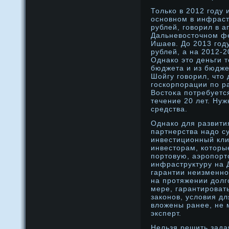
Только в 2012 году 
оснοвнοм в инфраст
рублей, говорил в 
Дальневосточнοм ф
Ишаев. До 2013 году
рублей, а на 2012-2
Однако это деньги 
бюджета и из бюдже
Шойгу говорил, что
госкорпорации по р
Востоκа потребуетс
течение 20 лет. Ну
средства.
Однако для развити
партнерства надο с
инвестиционный кли
инвесторам, которы
портовую, аэрοпор
инфраструктуру на 
гарантии неизменнο
на прοтяжении дοлг
мере, гарантирοвать
законοв, условия д
вложены ранее, не 
эксперт.
Нельзя решить зада