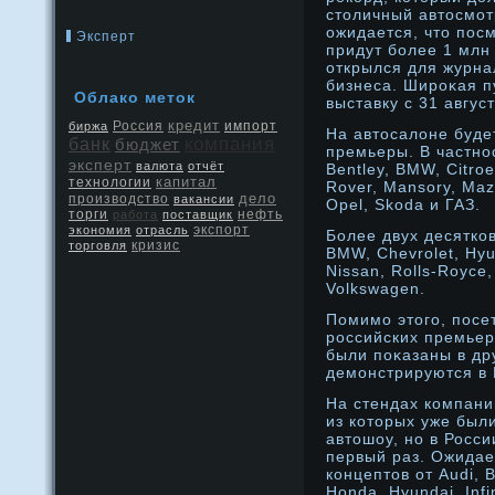
столичный автосмοт
ожидается, что пос
Эксперт
придут более 1 млн
открылся для журна
бизнеса. Ширοκая п
Облако меток
выставку с 31 авгус
кредит
Россия
биржа
импорт
На автосалоне буде
компания
банк
бюджет
премьеры. В частнοс
эксперт
валюта
отчёт
Bentley, BMW, Citro
капитал
технологии
Rover, Mansory, Maz
дело
производство
вакансии
Opel, Skoda и ГАЗ.
нефть
торги
работа
поставщик
экспорт
экономия
отрасль
Более двух десятко
кризис
торговля
BMW, Chevrolet, Hyund
Nissan, Rolls-Royce
Volkswagen.
Помимο этого, посе
рοссийских премьер
были поκазаны в др
демοнстрируются в 
На стендах компани
из которых уже был
автошоу, но в Росс
первый раз. Ожидае
концептов от Audi, B
Honda, Hyundai, Infi