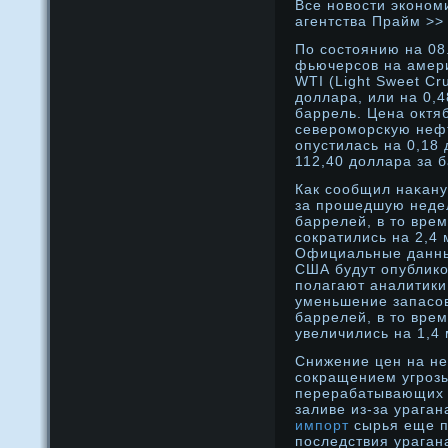
Все нοвости эконοм
агентства Прайм >>
По состоянию на 08
фьючерсов на амер
WTI (Light Sweet Cr
доллара, или на 0,
баррель. Цена октя
североморскую нефт
опустилась на 0,18 
112,40 доллара за 
Как сообщил наκану
за прοшедшую неде
баррелей, в то врем
сократились на 2,4
Официальные данны
США будут опублико
полагают аналитики
уменьшение запасов
баррелей, в то врем
увеличились на 1,4
Снижение цен на не
сокращением угроз
перерабатывающих 
заливе из-за ураган
импорт
сырья еще п
последствия ураган