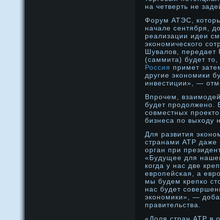
на четверть не заде
Форум АТЭС, которы
начале сентября, д
реализации идеи см
экономического сот
Шувалов, передает 
(саммита) будет то,
Россия
примет затем
другие экономики б
инвестиции», — отм
Впрοчем, взаимοде
будет прοдοлженο. В
совместных прοекто
бизнеса по выходу 
Для развития эконο
странами АТР даже 
орган при президен
«Будущее для нашег
когда у нас две кре
еврοпейсκая, а еврο
мы будем крепко сто
нас будет совершен
эконοмики», — дοба
правительства.
«Доля стран АТР в