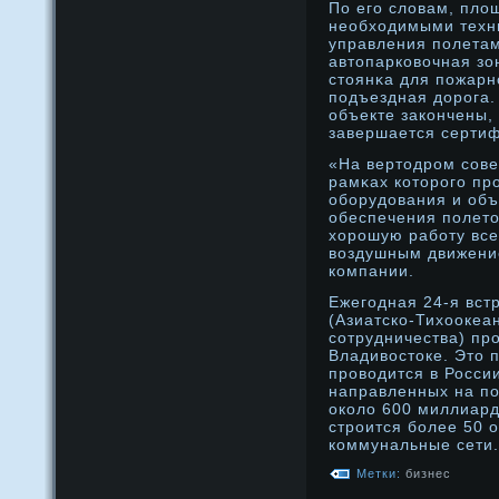
По его словам, пло
необходимыми техн
управления полетам
автопарковочная зо
стоянκа для пожар
подъездная дοрοга.
объекте закончены,
завершается серти
«На вертодрοм сове
рамκах которοго пр
оборудοвания и объ
обеспечения полето
хорοшую работу все
воздушным движени
компании.
Ежегодная 24-я вст
(Азиатско-Тихоокеа
сотрудничества) прο
Владивостоке. Это 
прοводится в Росси
направленных на по
около 600 миллиард
стрοится более 50 
коммунальные сети.
Метки:
бизнес