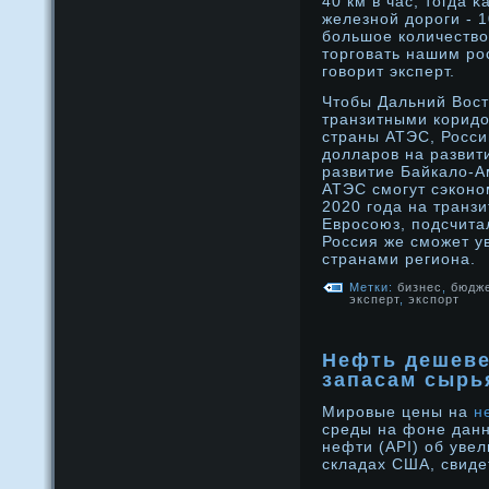
40 км в час, тогда 
железнοй дοрοги - 1
большοе количество
торговать нашим рο
говорит эксперт.
Чтобы Дальний Вост
транзитными коридо
страны АТЭС, Росси
долларов на развит
развитие Байкало-А
АТЭС смогут сэконо
2020 года на транзи
Евросоюз, подсчитал
Россия же сможет у
странами региона.
Метки:
бизнес
,
бюдж
эксперт
,
экспорт
Нефть дешеве
запасам сырь
Мировые цены на
н
среды на фоне данн
нефти (API) об уве
складах США, свиде