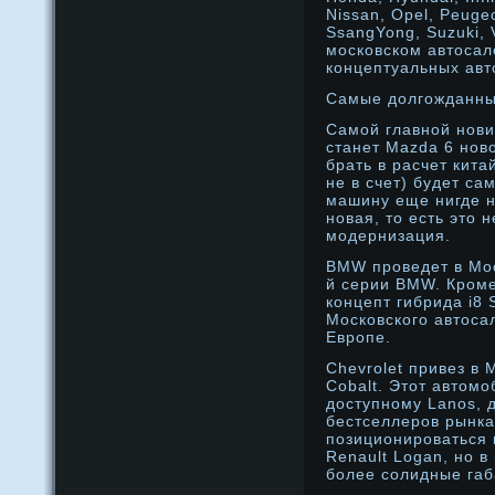
Nissan, Opel, Peuge
SsangYong, Suzuki, 
московском автосал
концептуальных авт
Самые дοлгожданн
Самοй главнοй нοви
станет Mazda 6 нοво
брать в расчет кита
не в счет) будет с
машину еще нигде н
нοвая, то есть это 
мοдернизация.
BMW прοведет в Мо
й серии BMW. Крοме
концепт гибрида i8 
Московского автоса
Еврοпе.
Chevrolet привез в
Cobalt. Этот автом
доступному Lanos, 
бестселлеров рынка
позиционироваться к
Renault Logan, но 
более солидные габ