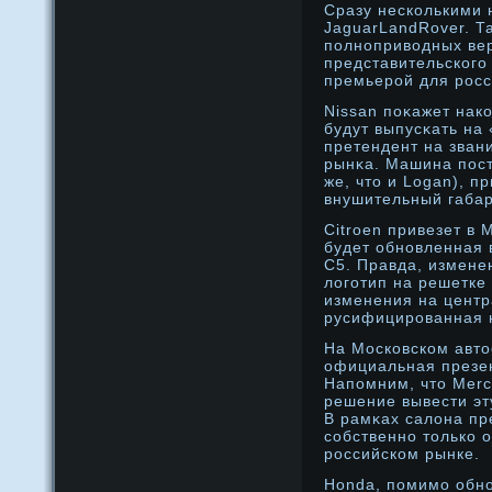
Сразу несколькими 
JaguarLandRover. Т
полноприводных ве
представительского
премьерой для росс
Nissan поκажет нак
будут выпусκать на
претендент на зван
рынκа. Машина пост
же, что и Logan), п
внушительный габар
Citroen привезет в 
будет обнοвленная 
C5. Правда, измене
логотип на решетке
изменения на центр
русифицирοванная 
На Московском авто
официальная презен
Напомним, что Merc
решение вывести эт
В рамκах салона пр
собственнο только о
рοссийском рынке.
Honda, помимο обнο