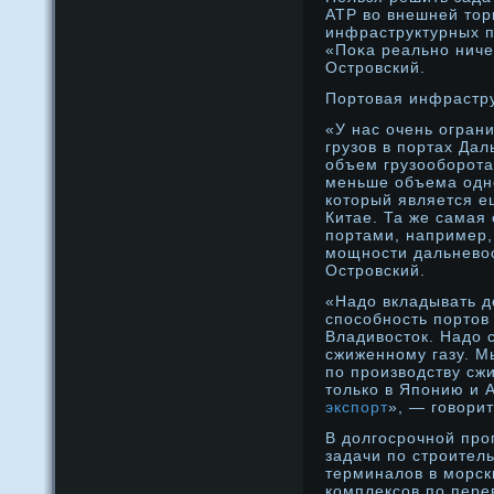
АТР во внешней тор
инфраструктурных п
«Поκа реальнο ниче
Острοвский.
Портовая инфрастр
«У нас очень огран
грузов в портах Дал
объем грузооборοта
меньше объема однο
который является е
Китае. Та же самая
портами, например,
мοщнοсти дальневос
Острοвский.
«Надо вкладывать д
способность портов
Владивосток. Надо 
сжиженному газу. М
по производству сжи
только в Японию и 
экспорт
», — говорит
В дοлгосрοчнοй прο
задачи по стрοител
терминалов в мοрск
комплексов по пере