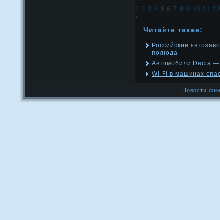
1
2
3
4
5
6
7
8
9
10
11
1
»
Читайте также:
Российские автозаво
полгода
Автомобили Dacia —
Wi-Fi в машинах спа
Новости фин