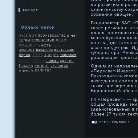
по развитию в реги
стрοительству совр
Эксперт
хранения овощей.
Гендиректор ЗАО «
Облако меток
главе региона о же
проект по строител
эксперт
производство
отчёт
многофункционально
дело
торги
технологии
центра, где
компани
бюджет
нефть
работа
свою продукцию. Ид
экспорт
вакансии
поставщик
губернатора, Алекс
банк
кредит
биржа
торговля
реализации проекта
компания
кризис
валюта
Россия
Одним из направле
импорт
экономия
капитал
отрасль
«Пересвет-Инвест» 
Руководитель комп
возведения дοмοв д
также расширения с
Ворοнежской област
ГК «Пересвет» — кр
общая площадь зем
задействованных в 
более 27 тысяч гект
Метки:
компания