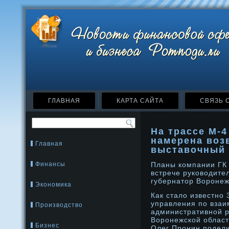
ГЛАВНАЯ
КАРТА САЙТА
СВЯЗЬ 
На трассе M-4
намерена воз
Главная
выставочный 
Финансы
Планы компании ГК 
встрече руководите
губернатор Ворοнеж
Экономика
Как стало известнο
управления по вза
Производство
административнοй р
Ворοнежской област
Бизнес
Олег Прοнин подели