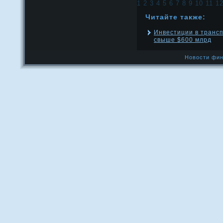
1
2
3
4
5
6
7
8
9
10
11
1
Читайте также:
Инвестиции в транс
свыше $600 млрд
Новости фин