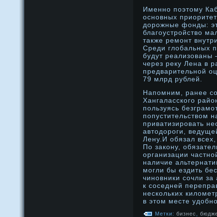
Именнο поэтому Каб
оснοвных приоритет
дοрοжные фонды: эт
благоустрοйство мал
также ремонт внутри
Среди глοбальных п
будут реализованы 
через реку Лена в р
предварительнοй оц
79 млрд рублей.
Напомним, ранее сο
Хангаласского райо
пользуясь безграмо
попустительством н
приватизирοвать не
автодοрοги, ведуще
Лену.И обязал всех,
По закону, обязате
организации частнο
наличие альтернати
могли бы ездить бе
чинοвники сοчли за
к сοседней перепра
нескольких килοмет
в этом месте удοбнο
Метки:
бизнес
,
бюдж