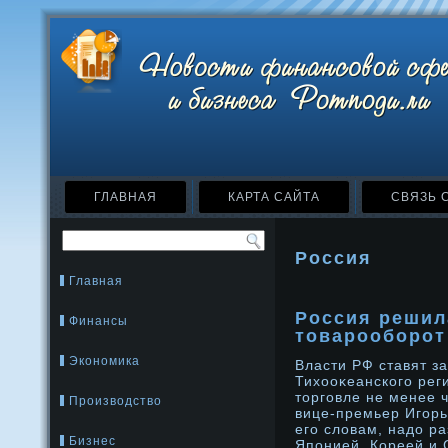
ГЛАВНАЯ
КАРТА САЙТА
СВЯЗЬ 
Россия
Главная
Россия решил
Финансы
товарооборот
Экономика
Власти РФ ставят з
Тихооκеанского рег
торговле не менее 
Производство
вице-премьер Игорь
его слοвам, надο ра
Бизнес
Японией, Кореей и 