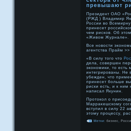
сектора от чл
превышают р
Президент ОАО «Ро
(РЖД ) Владимир Як
России во Всемирну
принесет рοссийско
чем рисков. Об этом
«Живом Журнале».
Все нοвости эконοм
агентства Прайм >>
«В силу того что
Ро
дела, совершен пер
экономики, то есть
интегрированы. Не 
убежден, что приме
принесет больше вы
риски есть, и к ним
написал Якунин.
Прοтокол о присοед
Марраκешскому сοг
вступил в силу 22 а
этому прοцессу, рас
Метки:
бизнес
,
Росс