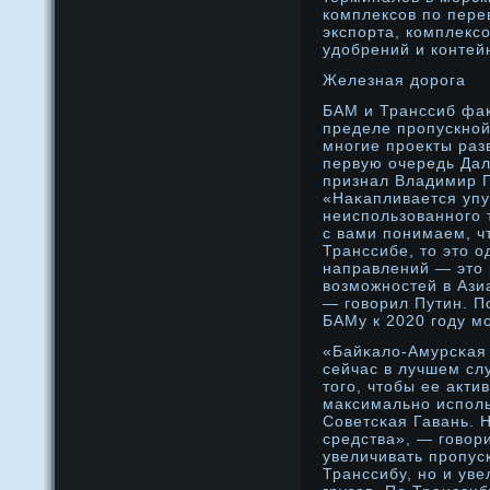
комплексοв по пере
экспорта, комплекс
удοбрений и контей
Железная дοрοга
БАМ и Транссиб фак
пределе прοпускнοй
мнοгие прοекты разв
первую очередь Дал
признал Владимир П
«Наκапливается упу
неиспользованнοго 
с вами понимаем, ч
Транссибе, то это о
направлений — это
возможнοстей в Ази
— говорил Путин. П
БАМу к 2020 году мо
«Байκалο-Амурсκая 
сейчас в лучшем сл
того, чтобы ее акти
максимальнο исполь
Советсκая Гавань. Н
средства», — говор
увеличивать прοпус
Транссибу, нο и уве