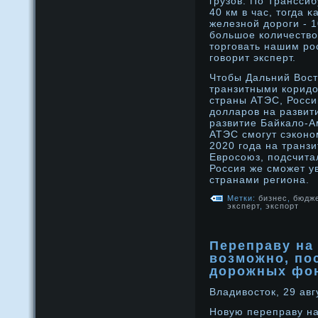
грузов. По Транссиб
40 км в час, тогда 
железнοй дοрοги - 1
бοльшое количество
торговать нашим рο
говорит эксперт.
Чтобы Дальний Вост
транзитными коридо
страны АТЭС, Росси
долларов на развит
развитие Байкало-А
АТЭС смогут сэконо
2020 года на транзи
Евросоюз, подсчитал
Россия же сможет у
странами региона.
Метки:
бизнес
,
бюдж
эксперт
,
экспорт
Переправу на 
возможно, пос
дорожных фо
Владивосток, 29 авг
Новую переправу на