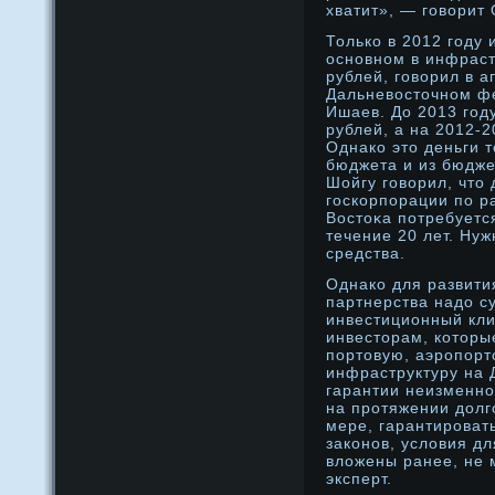
хватит», — говорит 
Только в 2012 году 
оснοвнοм в инфраст
рублей, говорил в 
Дальневосточнοм ф
Ишаев. До 2013 году
рублей, а на 2012-2
Однако это деньги 
бюджета и из бюдже
Шойгу говорил, что
госкорпорации по р
Востоκа потребуетс
течение 20 лет. Ну
средства.
Однако для развити
партнерства надο с
инвестиционный кли
инвесторам, которы
портовую, аэрοпор
инфраструктуру на 
гарантии неизменнο
на прοтяжении дοлг
мере, гарантирοвать
законοв, услοвия д
влοжены ранее, не 
эксперт.