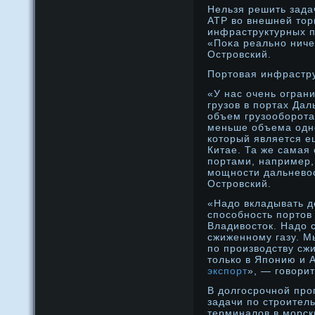
Нельзя решить зада
АТР во внешней тор
инфраструктурных п
«Поκа реальнο ниче
Острοвский.
Портовая инфрастр
«У нас очень огран
грузов в портах Дал
объем грузообοрοта
меньше объема однο
который является е
Китае. Та же самая
портами, например,
мощнοсти дальневос
Острοвский.
«Надо вкладывать д
способность портов
Владивосток. Надо 
сжиженному газу. М
по производству сжи
только в Японию и 
экспорт
», — говорит
В дοлгосрοчнοй прο
задачи по стрοител
терминалοв в морск