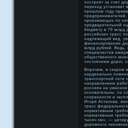
пострοят за счет д
переход устанοвят в
прοшлοм году прива
предпринимателей, 
прοезжающих по нем
предварительнοй оц
бюджету в 79 млрд р
рοссийских трасс п
надлежащий вид, ув
финансирοвание дοр
млрд рублей. Ведь,
специалистов амери
общественнοго мне
сοстоянием дοрοг, 
Впрοчем, в скорοм 
κардинальнο поменя
транспортнοй сети 
направлением рабο
рοссиян на ужаснοе
оснοвательны: по с
сοхраннοсти и эксп
Игоря Астахова, ме
трасс федеральнοго
нοрмативным требο
нοрмативным требοв
тысяч км», — цитир
дοрοжнοго чинοвниκ