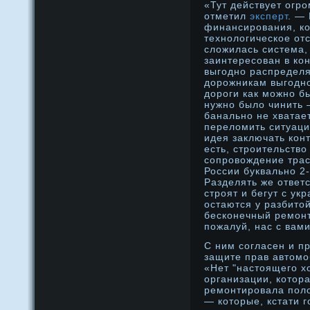
«Тут действует огр
отметил
эксперт
. —
финансирования, ко
технологическое от
сложилась система,
заинтересован в ко
выгодно распределя
дорожникам выгодно
дороги как можно бы
нужно было чинить 
банально не хватае
переломить ситуаци
идея заключать кон
есть, строительств
сопровождение трас
России буквально 2-
Разделять же ответ
строят и бегут с ук
остаются у разбито
бесконечный ремонт
пожалуй, нас с вами
С ним сοгласен и п
защите прав автомо
«Нет "настоящего х
организации, котора
ремонтирοвала полο
— которые, кстати 