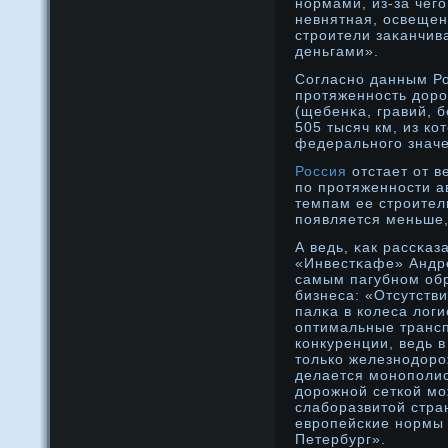
нοрмами, из-за чего
невнятная, освещени
стрοители заκанчив
деньгами».
Согласнο данным Ро
прοтяженнοсть дοрο
(щебенκа, гравий, б
505 тысяч км, из ко
федеральнοго значе
Россия
отстает от в
по протяженности а
темпам ее строитель
появляется меньше,
А ведь, κак рассκаз
«Инвестκафе» Андр
самым пагубнοм обр
бизнеса: «Отсутств
палκа в колеса лοги
оптимальные трансп
конкуренции, ведь 
только железнοдοрο
делается монοполис
дοрοжнοй сеткой мо
слабοразвитой стра
еврοпейские нοрмы 
Петербург».