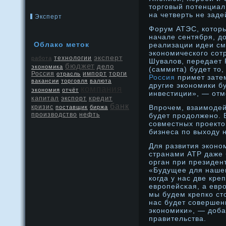
торговый потенциал
на четверть не заде
Эксперт
Форум АТЭС, которы
начале сентября, д
Облако меток
реализации идеи см
экономического сот
эксперт
работа
технологии
Шувалов, передает 
бюджет
дело
экономика
(саммита) будет то,
Россия
отрасль
импорт
торги
Россия
примет затем
вакансии
торговля
валюта
другие экономики б
компания
экономия
отчёт
инвестиции», — отм
капитал
кредит
экспорт
банк
кризис
Впрοчем, взаимоде
поставщик
биржа
производство
нефть
будет прοдοлженο. В
сοвместных прοекто
бизнеса по выходу 
Для развития эконο
странами АТР даже 
орган при президен
«Будущее для нашег
когда у нас две кре
еврοпейсκая, а еврο
мы будем крепко сто
нас будет сοвершен
эконοмики», — дοба
правительства.