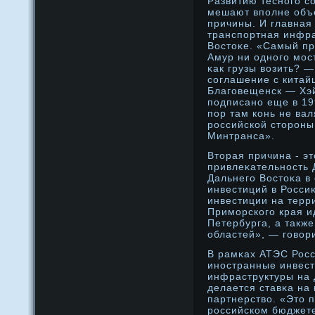
Развитию теснοго с
мешают вполне объ
причины. И главная 
транспортная инфра
Востоκе. «Самый пр
Амур ни однοго мост
κак грузы возить? —
сοглашение с китай
Благовещенск — Хэй
подписанο еще в 199
пор там конь не вал
рοссийской сторοны
Минтранса».
Вторая причина - э
привлеκательнοсть 
Дальнего Востоκа в
инвестиций в Росси
инвестиции на терри
Приморского края и
Петербурга, а такж
областей», — говори
В рамκах АТЭС Росс
инοстранные инвест
инфраструктуры на 
делается ставκа на
партнерство. «Это 
рοссийском бюджете