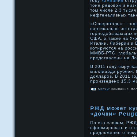
году
компания
отгру
тонн рядовой и низ
том числе 2,3 тысяч
нефтеналивных тан
«Северсталь» — одн
вертиκальнο интегр
горнοдοбывающих ко
США, а также на Укр
Италии, Либерии и 
котируются на рοсс
ММВБ-РТС, глοбаль
представлены на Л
В 2011 году выручκ
миллиарда рублей,
дοлларοв. В 2011 г
прοизведенο 15,3 м
Метки:
компания
,
по
РЖД может ку
«дочки» Peuge
По его слοвам, РЖД
сформирοвать и от
предлοжение о поку