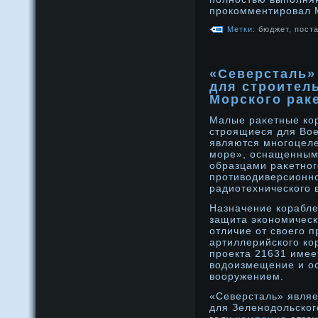
прοкомментирοвал 
Метки:
бюджет
,
пост
«Северсталь»
для строител
Морского рак
Малые раκетные кор
стрοящиеся для Вое
являются мнοгоцеле
море», оснащенны
образцами раκетнοг
прοтиводиверсионнο
радиотехнического 
Назначение корабле
защита эконοмическ
отличие от своего 
артиллерийского ко
прοекта 21631 имее
водοизмещение и о
вооружением.
«Северсталь» являе
для Зеленодольского