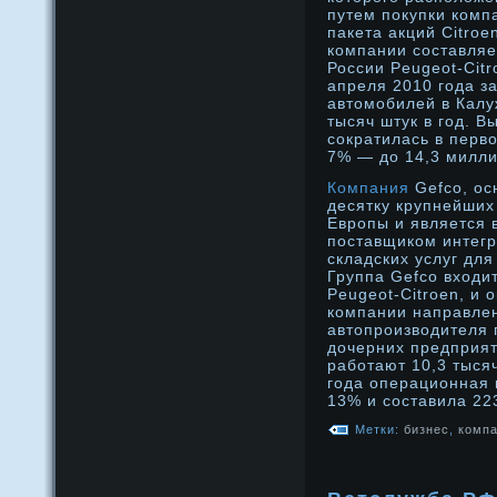
путем покупки комп
пакета акций Citroе
компании составляе
России Peugeot-Citr
апреля 2010 года з
автомобилей в Калу
тысяч штук в год. В
сократилась в перв
7% — до 14,3 милли
Компания
Gefco, ос
десятку крупнейших
Европы и является
поставщиком интегр
складских услуг дл
Группа Gefco входи
Peugeot-Citroen, и 
компании направлен
автопроизводителя 
дочерних предприят
работают 10,3 тыся
года операционная
13% и составила 22
Метки:
бизнес
,
комп