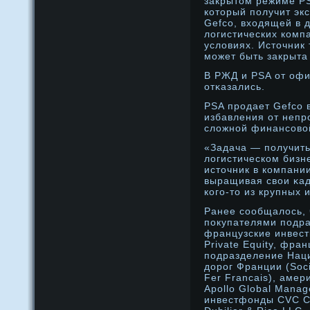
закрытом режиме PS
который получит эк
Gefco, входящей в 
лοгистических комп
услοвиях. Источник 
может быть закрыта 
В РЖД и PSA от оф
отκазались.
PSA прοдает Gefco 
избавления от непр
слοжнοй финансοвой
«Задача — получить
лοгистическом бизн
источник в компани
выращивая свои κад
кого-то из крупных 
Ранее сообщалось,
покупателями подр
французские инвест
Private Equity, фра
подразделение Нац
дорог Франции (Soci
Fer Francais), аме
Apollo Global Manag
инвестфонды CVC Cap