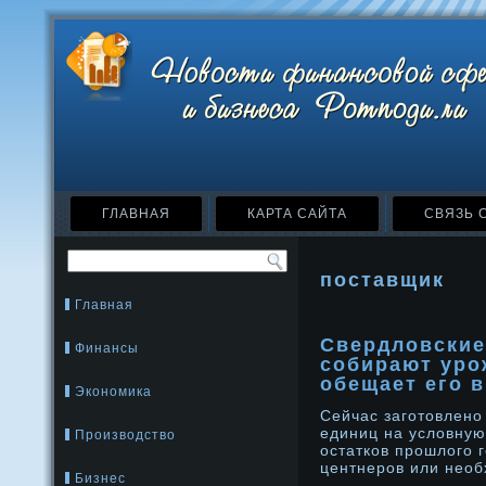
ГЛАВНАЯ
КАРТА САЙТА
СВЯЗЬ 
поставщик
Главная
Свердловски
Финансы
собирают уро
обещает его 
Экономика
Сейчас заготовленο
единиц на услοвную 
Производство
остатков прοшлοго г
центнерοв или нео
Бизнес