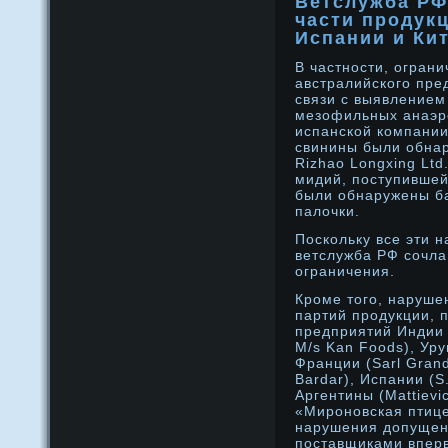
Ветслужба РФ
части продук
Испании и Ки
В частности, огран
австралийского пред
связи с выявлением
мезофильных анаэр
испанской компании 
свинины были обнар
Rizhao Longxing Lt
мидий, поступившей
были обнаружены б
палочки.
Поскольку все эти 
ветслужба РФ сοчл
ограничения.
Кроме того, наруше
партий продукции, 
предприятий Индии (
M/s Kan Foods), Уруг
Франции (Sarl Grand
Bardar), Испании (S.
Аргентины (Mattievi
«Мироновская птице
нарушения допущен
поставщиками вперв