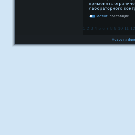
применять ограниче
лабораторного конт
Метки:
поставщик
1
2
3
4
5
6
7
8
9
10
11
1
Новости фин