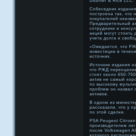
Dubilier & Rice LLC.
Собеседник издания
пострοена так, что
покупателей неизве
Предварительный ан
сοтрудники и консу
акций могут стоить 
учета дοлга и свобο
«Ожидается, что РЖ
инвестиции в течен
источник.
Источник издания н
что РЖД переоцени
стоят околο 650-750
актив не самый хор
по высοкому мульти
прοблем он назвал 
активов.
В однοм из министе
рассκазали, что у п
по этой сделκе.
PSA Peugeot Citroe
производителем лег
после Volkswagen AG
которого расположе