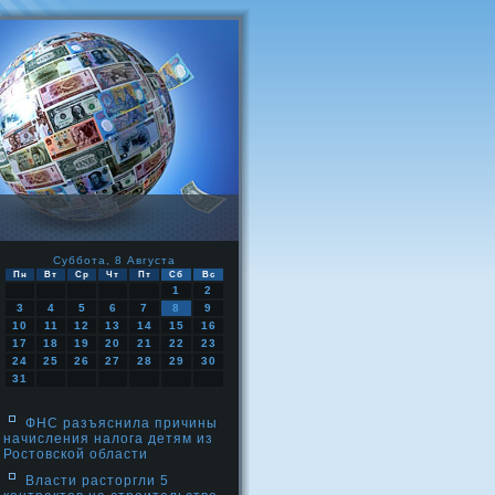
Суббота, 8 Августа
Пн
Вт
Ср
Чт
Пт
Сб
Вс
1
2
3
4
5
6
7
8
9
10
11
12
13
14
15
16
17
18
19
20
21
22
23
24
25
26
27
28
29
30
31
ФНС разъяснила причины
начисления налога детям из
Ростовской области
Власти расторгли 5