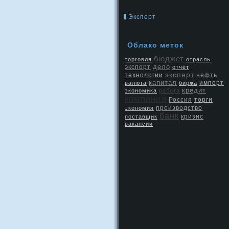
Эксперт
Облако меток
бюджет
торговля
отрасль
дело
экспорт
отчёт
эксперт
нефть
технологии
капитал
валюта
биржа
импорт
кредит
экономика
работа
компания
Россия
торги
производство
экономия
банк
кризис
поставщик
вакансии