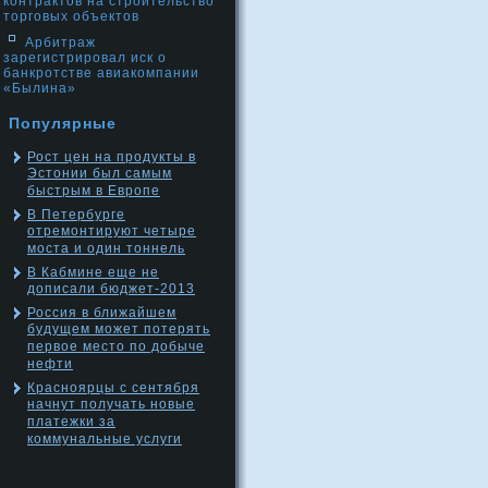
контрактов на строительство
торговых объектов
Арбитраж
зарегистрировал иск о
банкротстве авиакомпании
«Былина»
Популярные
Рост цен на продукты в
Эстонии был самым
быстрым в Европе
В Петербурге
отремонтируют четыре
моста и один тоннель
В Кабмине еще не
дописали бюджет-2013
Россия в ближайшем
будущем может потерять
первое место по добыче
нефти
Красноярцы с сентября
начнут получать новые
платежки за
коммунальные услуги