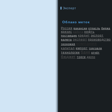
Эксперт
Облако меток
Россия
вакансии
отрасль
биржа
кризис
нефть
работа
кредит
экспорт
поставщик
эксперт
производство
валюта
компания
экономия
капитал
импорт
торговля
банк
технологии
отчёт
бюджет
дело
торги