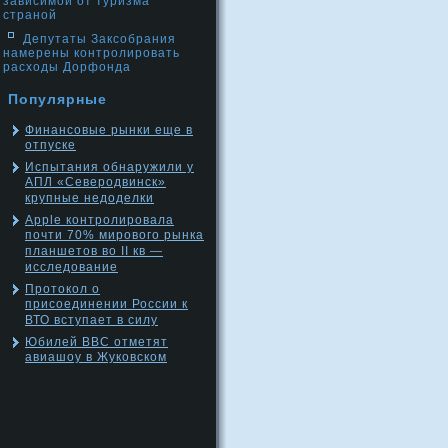
зависимой от туризма
страной
Депутаты Заксобрания
намерены контролировать
расходы Дорфонда
Популярные
Финансовые рынки еще в
отпуске
Испытания обнаружили у
АПЛ «Северодвинск»
крупные недоделки
Apple контролировала
почти 70% мирового рынка
планшетов во II кв —
исследование
Протокол о
присоединении России к
ВТО вступает в силу
Юбилей ВВС отметят
авиашоу в Жуковском