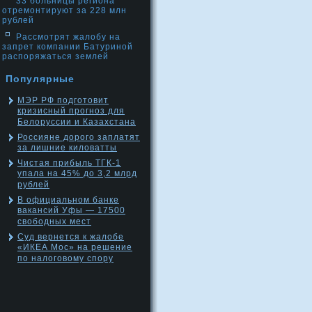
33 больницы региона
отремонтируют за 228 млн
рублей
Рассмотрят жалобу на
запрет компании Батуриной
распоряжаться землей
Популярные
МЭР РФ подготовит
кризисный прогноз для
Белоруссии и Казахстана
Россияне дорого заплатят
за лишние киловатты
Чистая прибыль ТГК-1
упала на 45% до 3,2 млрд
рублей
В официальном банке
вакансий Уфы — 17500
свободных мест
Суд вернется к жалобе
«ИКЕА Мос» на решение
по налоговому спору