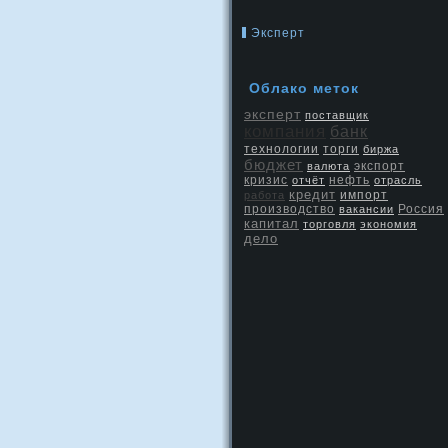
Эксперт
Облако меток
эксперт
поставщик
компания
банк
технологии
торги
биржа
бюджет
экспорт
валюта
кризис
нефть
отчёт
отрасль
кредит
работа
импорт
производство
Россия
вакансии
капитал
торговля
экономия
дело