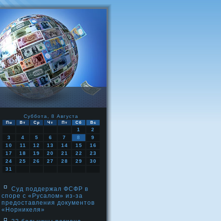
Суббота, 8 Августа
Пн
Вт
Ср
Чт
Пт
Сб
Вс
1
2
3
4
5
6
7
8
9
10
11
12
13
14
15
16
17
18
19
20
21
22
23
24
25
26
27
28
29
30
31
Суд поддержал ФСФР в
споре с «Русалом» из-за
предоставления документов
«Норникеля»