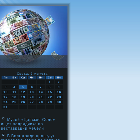
Среда, 5 Августа
Пн
Вт
Ср
Чт
Пт
Сб
Вс
1
2
3
4
5
6
7
8
9
10
11
12
13
14
15
16
17
18
19
20
21
22
23
24
25
26
27
28
29
30
31
Музей «Царское Село»
ищет подрядчика по
реставрации мебели
В Волгограде проведут