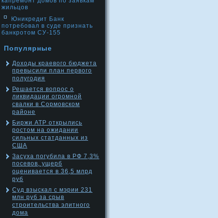
капремонт домов по заявкам
жильцов
Юникредит Банк
потребовал в суде признать
банкротом СУ-155
Популярные
Доходы краевого бюджета
превысили план первого
полугодия
Решается вопрос о
ликвидации огромной
свалки в Сормовском
районе
Биржи АТР открылись
ростом на ожидании
сильных статданных из
США
Засуха погубила в РФ 7,3%
посевов, ущерб
оценивается в 36,5 млрд
руб
Суд взыскал с мэрии 231
млн руб за срыв
строительства элитного
дома