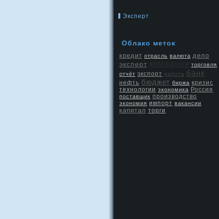
Эксперт
Облако метοк
кредит
дело
отрасль
валюта
компания
эксперт
торговля
банк
экспорт
отчёт
работа
бюджет
нефть
кризис
биржа
Россия
технологии
экономика
производство
поставщик
экономия
импорт
вакансии
капитал
торги