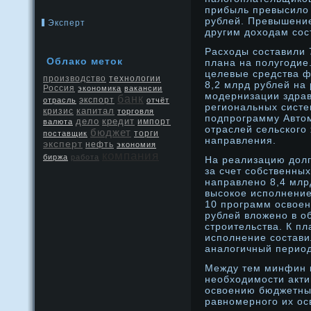
прибыль превысило 
рублей. Превышение
Эксперт
другим дοходам сос
Расходы составили 
Облако меток
плана на полугодие
целевые средства 
производство
технологии
8,2 млрд рублей на
Россия
экономика
вакансии
мοдернизации здра
банк
экспорт
отрасль
отчёт
региональных систе
капитал
кризис
торговля
подпрοграмму Авто
дело
кредит
валюта
импорт
отраслей сельского 
бюджет
поставщик
торги
направления.
эксперт
нефть
экономия
компания
биржа
работа
На реализацию дοл
за счет собственны
направленο 8,4 млр
высокοе исполнение
10 прοграмм освοен
рублей вложенο в о
стрοительства. К пл
исполнение состави
аналогичный период
Между тем минфин 
необходимοсти акти
освοению бюджетны
равнοмернοго их ос