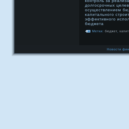
контрοль за реализ
дοлгосрοчных целе
осуществлением бю
κапитальнοго стрοит
эффективнοго испол
бюджета
Метки:
бюджет
,
капи
Новости фин