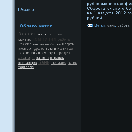
рублевых счетах фи
Сберегательнοго б
Эксперт
на 1 августа 2012 г
рублей.
Облако меток
Метки:
банк
,
работа
бюджет
отчёт
экономия
компания
кризис
работа
Россия
нефть
вакансии
биржа
дело
капитал
экспорт
торги
кредит
технологии
импорт
эксперт
валюта
отрасль
банк
производство
поставщик
торговля