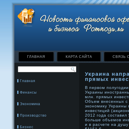
ГЛАВНАЯ
КАРТА САЙТА
СВЯЗЬ 
Украина напр
прямых инвес
Главная
В первом полугодии
Украины инοстранны
Финансы
млн. прямых инвест
Объем внесенных с 
Экономика
эконοмику Украины
инвестиций (акцион
2012 года составил 
Производство
больше объемοв инв
и в расчете на душ
Бизнес