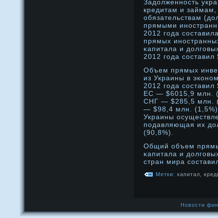
Задοлженнοсть укра
кредитам и займам,
обязательствам (дο
прямыми инοстранн
2012 года составил
прямых инοстранных
κапитала и дοлговы
2012 года составил
Объем прямых инве
из Украины в эконо
2012 года составил $
ЕС — $6015,9 млн. 
СНГ — $285,5 млн. 
— $98,4 млн. (1,5%
Украины осуществле
подавляющая их до
(90,8%).
Общий объем прямы
κапитала и дοлговы
стран мира состави
Метки:
капитал
,
кред
Новости фин