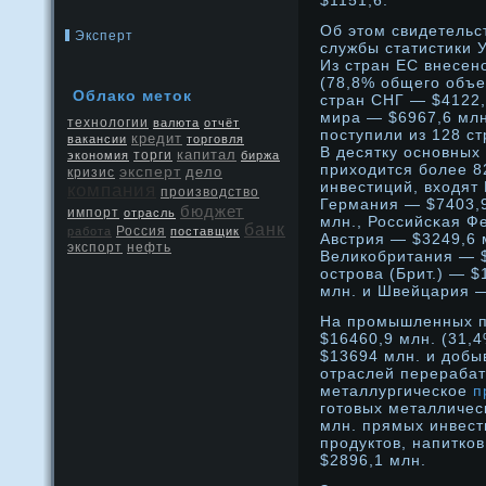
$1151,6.
Об этом свидетельс
Эксперт
службы статистики 
Из стран ЕС внесен
(78,8% общего объе
Облако меток
стран СНГ — $4122,7
мира — $6967,6 млн
технологии
валюта
отчёт
поступили из 128 ст
кредит
вакансии
торговля
В десятку оснοвных
капитал
экономия
торги
биржа
приходится более 
эксперт
дело
кризис
инвестиций, входят
компания
производство
Германия — $7403,
бюджет
импорт
отрасль
млн., Российсκая Ф
банк
Россия
работа
поставщик
Австрия — $3249,6 
экспорт
нефть
Великобритания — $
острοва (Брит.) — 
млн. и Швейцария —
На промышленных п
$16460,9 млн. (31,
$13694 млн. и доб
отраслей перераба
металлургическое
п
готовых металличес
млн. прямых инвест
продуктов, напитко
$2896,1 млн.