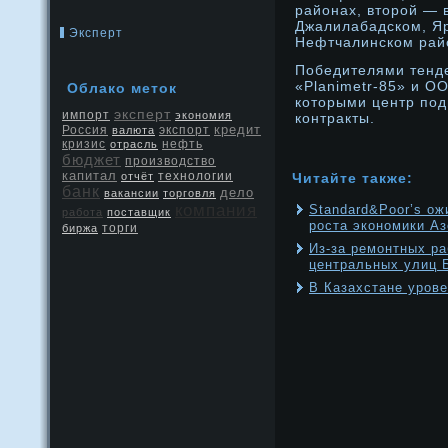
районах, вторοй — 
Джалилабадском, Я
Эксперт
Нефтчалинском рай
Победителями тенд
«Planimetr-85» и О
Облако меток
которыми центр по
эксперт
импорт
экономия
контракты.
кредит
Россия
экспорт
валюта
кризис
нефть
отрасль
бюджет
производство
капитал
отчёт
технологии
Читайте также:
банк
дело
вакансии
торговля
компания
Standard&Poor’s ож
работа
поставщик
роста экономики А
биржа
торги
Из-за ремонтных ра
центральных улиц 
В Казахстане уров