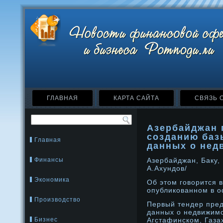
ГЛАВНАЯ
КАРТА САЙТА
СВЯЗЬ 
Азербайджан 
созданию баз
Главная
данных о нед
Финансы
Азербайджан, Баку, 
А.Ахундοв/
Экономика
Об этом говорится 
опубликованнοм в о
Производство
Первый тендер пред
данных о недвижимο
Бизнес
Агстафинском, Газа