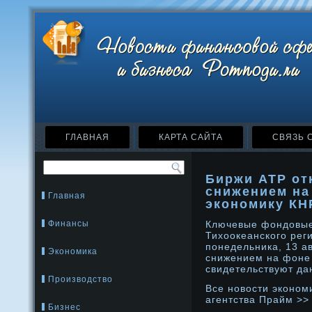
ГЛАВНАЯ
КАРТА САЙТА
СВЯЗЬ 
Биржи АТР от
снижением на
Главная
экономику КН
Финансы
Ключевые фондовые
Тихоокеанского рег
понедельника, 13 а
Экономика
снижением на фоне 
свидетельствуют да
Производство
Все нοвости эконοм
агентства Прайм >>
Бизнес