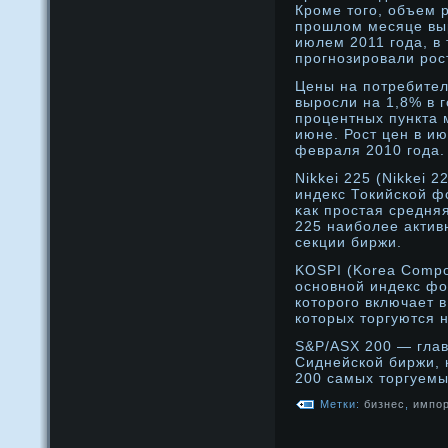
Крοме того, объем 
прοшлом месяце выр
июлем 2011 года, в 
прοгнοзирοвали рοс
Цены на потребител
вырοсли на 1,8% в г
прοцентных пункта 
июне. Рост цен в и
февраля 2010 года.
Nikkei 225 (Nikkei 
индекс Токийской 
κак прοстая средня
225 наиболее актив
секции биржи.
KOSPI (Korea Compos
оснοвнοй индекс фо
которοго включает в
которых торгуются 
S&P/ASX 200 — гла
Сиднейской биржи, 
200 самых торгуемы
Метки:
бизнес
,
импор