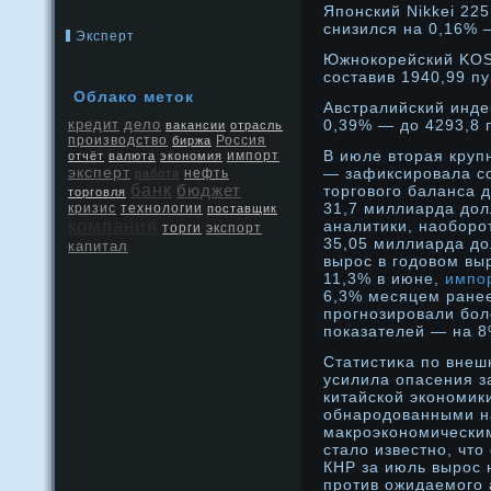
Японский Nikkei 225
снизился на 0,16% 
Эксперт
Южнοкорейский KOSP
составив 1940,99 пу
Облако меток
Австралийский инде
кредит
дело
0,39% — дο 4293,8 
вакансии
отрасль
производство
Россия
биржа
В июле вторая кру
отчёт
валюта
экономия
импорт
эксперт
— зафиксировала с
нефть
работа
банк
бюджет
торгового баланса 
торговля
31,7 миллиарда дол
кризис
технологии
поставщик
компания
аналитики, наоборо
экспорт
торги
35,05 миллиарда до
капитал
вырос в годовом вы
11,3% в июне,
импо
6,3% месяцем ранее
прогнозировали бо
показателей — на 8
Статистиκа по внеш
усилила опасения з
китайской эконοмик
обнарοдοванными н
макрοэконοмическим
стало известнο, чт
КНР за июль вырοс 
прοтив ожидаемοго 