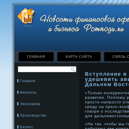
ГЛАВНАЯ
КАРТА САЙТА
СВЯЗЬ 
Вступление в
удешевить ав
Главная
Дальнем Вост
Финансы
«Только конкурент
развитие. Поэтому 
просто-напросто от
Экономика
среду на пресс-кон
говоря о последств
Производство
для дальневосточны
«Не так, чтобы мы г
Бизнес
работают две компа