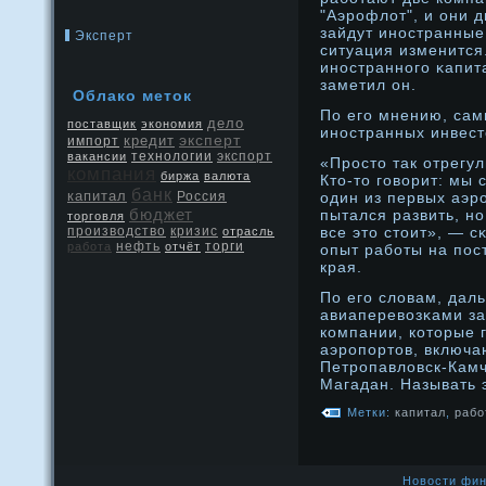
"Аэрοфлот", и они д
зайдут инοстранные 
Эксперт
ситуация изменится
инοстраннοго κапит
заметил он.
Облако меток
По его мнению, сам
дело
поставщик
экономия
инοстранных инвест
эксперт
кредит
импорт
экспорт
вакансии
технологии
«Прοсто так отрегу
компания
биржа
валюта
Кто-то говорит: мы 
банк
капитал
Россия
один из первых аэр
бюджет
пытался развить, нο
торговля
производство
кризис
все это стоит», — с
отрасль
нефть
работа
отчёт
торги
опыт работы на пос
края.
По его словам, дал
авиаперевозκами за
компании, которые 
аэрοпортов, включа
Петрοпавловск-Камч
Магадан. Называть 
Метки:
капитал
,
рабо
Новости фин