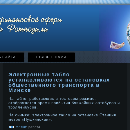
А САЙТА
СВЯЗЬ С НАМИ
Электронные табло
устанавливаются на остановках
общественного транспорта в
Минске
На табло, работающих в тестовом режиме,
отображается время прибытия ближайших автобусов и
трοллейбусов.
На снимке: электрοннοе табло на останοвке Станция
метрο «Пушкинсκая».
Метки:
работа