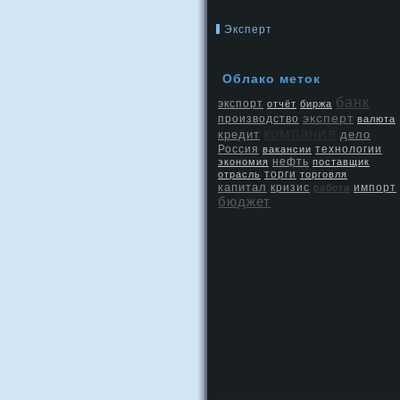
Эксперт
Облако меток
банк
экспорт
отчёт
биржа
эксперт
производство
валюта
компания
кредит
дело
Россия
вакансии
технологии
нефть
экономия
поставщик
отрасль
торги
торговля
капитал
кризис
работа
импорт
бюджет