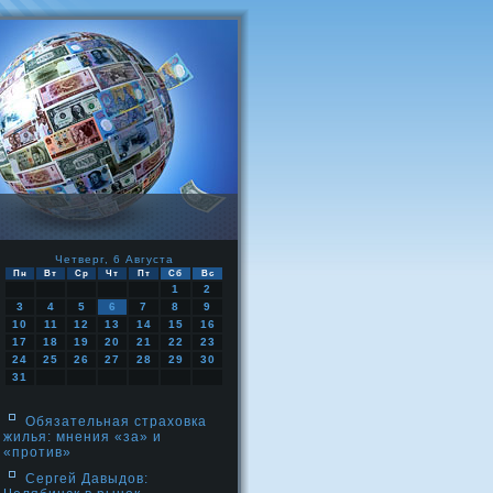
Четверг, 6 Августа
Пн
Вт
Ср
Чт
Пт
Сб
Вс
1
2
3
4
5
6
7
8
9
10
11
12
13
14
15
16
17
18
19
20
21
22
23
24
25
26
27
28
29
30
31
Обязательная страховка
жилья: мнения «за» и
«против»
Сергей Давыдов: