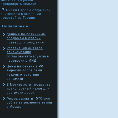
Челябинск в рынок
превращать нельзя!
Биржи Европы открылись
снижением в ожидании
новостей из Греции
Популярные
Данные по розничным
продажам в Италии
превзошли ожидания
Росавиация обязала
авиакомпании
согласовывать грузовые
перевозки с МИД
Цены на бензин в РФ
выросли после семи
недель отсутствия
динамики
В Москве хотят повысить
транспортный налог для
разгрузки дорог
Фирма заплатит 570 млн
руб за загрязнение земли
в Москве