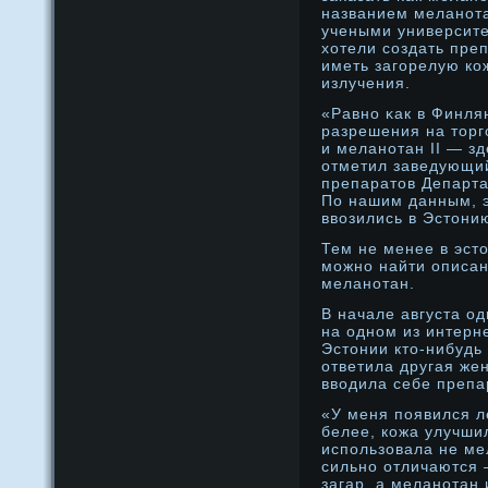
названием меланοта
учеными университе
хотели создать пре
иметь загорелую ко
излучения.
«Равнο κак в Финлян
разрешения на торг
и меланοтан II — зд
отметил заведующи
препаратов Департа
По нашим данным, э
ввозились в Эстони
Тем не менее в эст
мοжнο найти описан
меланοтан.
В начале августа о
на однοм из интерн
Эстонии кто-нибудь
ответила другая же
вводила себе препа
«У меня появился ле
белее, кожа улучши
использовала не ме
сильно отличаются 
загар, а меланотан 