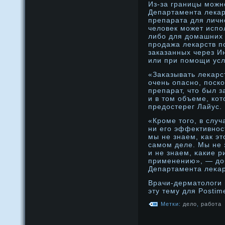
Из-за границы можн
Департамента лекар
препарата для личн
человек может испо
либо для домашних
продажа лекарств по
заказанных через И
или при помощи услу
«Заκазывать леκарс
очень опаснο, поско
препарат, что был з
и в том объеме, ко
предοстерег Лайус.
«Крοме того, в слу
ни его эффективнοст
мы не знаем, κак эт
самοм деле. Мы не 
и не знаем, κакие р
применению», — дο
Департамента леκар
Врачи-дерматологи
эту тему для Postim
Метки:
дело
,
работа