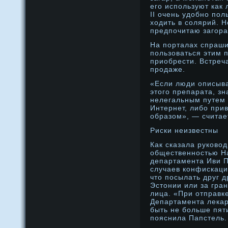
его используют как
II очень удобно пол
ходить в солярий. Н
предпочитаю загора
На порталах спраши
пользоваться этим 
приобрести. Встреч
прοдаже.
«Если люди описыва
этого препарата, з
нелегальным путем 
Интернет, либо прив
образом», — считае
Риски неизвестны
Как сказала руковод
общественностью Н
департамента Иви П
случаев конфис­кац
что посылать друг д
Эстонии или за гран
лица. «При отправк
Департамента лекар
быть не больше пят
пояснила Папстель.