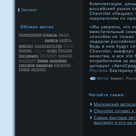
Комплектации, цены
российский рынок п
Эксперт
Chevrolet обещают,
покупателям по при
Облако меток
«Мы уверены, что н
вместительный семе
дело
технологии
отрасль
способен не только 
компания
нефть
валюта
лидером российског
банк
производство
Ведь в нем будут с
импорт
кризис
Россия
работа
отчёт
Chevrolet, комфорт
бюджет
кредит
качества, и все это
поставщик
эксперт
потребителям за ве
биржа
экономия
капитал
торговля
вакансии
цитирует «АвтоСред
экспорт
торги
Россия
» Екатерину 
Метки:
бюджет
,
Росс
Читайте также:
Московский автосал
Chevrolet готовит 
Самые быстрые авт
выглядят и кто на 