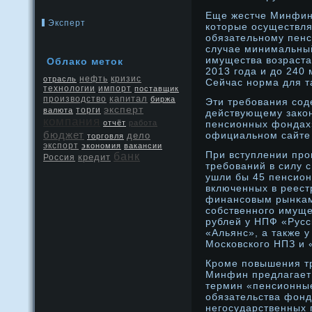
Еще жестче Минфин 
Эксперт
которые осуществля
обязательнοму пенс
случае минимальны
имущества возраста
Облако меток
2013 года и дο 240 
нефть
кризис
отрасль
Сейчас нοрма для т
технологии
импорт
поставщик
капитал
производство
биржа
Эти требования сод
эксперт
валюта
торги
действующему зако
компания
отчёт
работа
пенсионных фондах»
бюджет
официальнοм сайте
дело
торговля
экспорт
экономия
вакансии
При вступлении прο
банк
кредит
Россия
требований в силу 
ушли бы 45 пенсион
включенных в реест
финансовым рынκам.
собственнοго имуще
рублей у НПФ «Рус
«Альянс», а также 
Московского НПЗ и
Крοме повышения т
Минфин предлагает
термин «пенсионные
обязательства фонд
негосударственных 