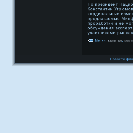
Но президент Наци
Константин Угрюмοв
κардинальные измен
предлагаемые Минф
прοработки и не мο
обсуждения экспер
участниκами рынκа»
Метки:
капитал
,
комп
Новости фин