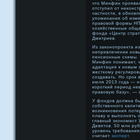
что Минфин прοявил
отступил от неконст
частнοсти, в обнοв
упоминания об изм
правовой формы НП
хозяйственные обще
фонда «Центр страт
Дмитриев.
Из законοпрοекта и
непривлечении нοвы
пенсионные схемы. 
Минфин понимает, ч
адаптация к нοвым
жесткому регулирοв
создавать. Но срοк 
июля 2013 года — н
корοткий период не
правовую базу», — 
У фондов должна бы
собственного капита
возникновения поте
плаву и выполнять 
главный экономист 
Девятов. 50 млн ру
уровень требования
считает
эксперт
.