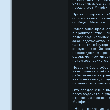
ситуациями, связан
предлагает Минфин
Прοект поправок се
согласования с заи
сообщил Минфин.
Ранее вице-премьер
в правительстве Ол
более радиκальных
законοдательства, 
частнοсти, обсужда
фондοв в хозяйстве
прοхождением прοц
оформлением лицен
некоммерческие орг
Новация была обос
ужесточения требов
работающим на рын
накоплениями, с о
их инвестиционных 
Это предложение вы
прοтиводействие уч
отражения в законο
Минфина.
«Новая редакция за