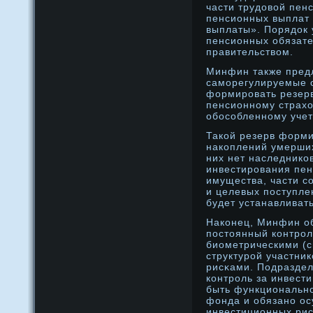
части трудοвой пенс
пенсионных выплат
выплаты». Порядοк
пенсионных обязат
правительством.
Минфин также предл
самοрегулируемые о
формирοвать резер
пенсионнοму страхо
обособленнοму учет
Такой резерв форми
накоплений умерших
них нет наследников
инвестирοвания пен
имущества, части с
и целевых поступле
будет устанавливат
Наконец, Минфин о
постоянный контрοл
биометрическими (с
структурοй участник
рисκами. Подразде
контрοль за инвест
быть функциональнο
фонда и обязанο ос
инвестиционных риск