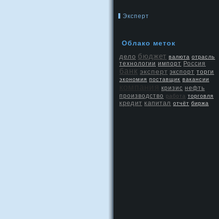
Эксперт
Облако меток
бюджет
дело
валюта
отрасль
Россия
технологии
импорт
банк
эксперт
экспорт
торги
экономия
поставщик
вакансии
компания
кризис
нефть
производство
работа
торговля
кредит
капитал
отчёт
биржа