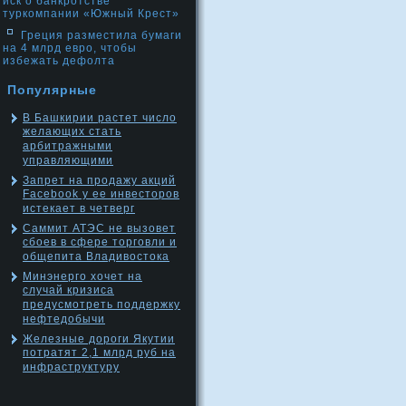
иск о банкротстве
туркомпании «Южный Крест»
Греция разместила бумаги
на 4 млрд евро, чтобы
избежать дефолта
Популярные
В Башкирии растет число
желающих стать
арбитражными
управляющими
Запрет на продажу акций
Facebook у ее инвесторов
истекает в четверг
Саммит АТЭС не вызовет
сбоев в сфере торговли и
общепита Владивостока
Минэнерго хочет на
случай кризиса
предусмотреть поддержку
нефтедобычи
Железные дороги Якутии
потратят 2,1 млрд руб на
инфраструктуру