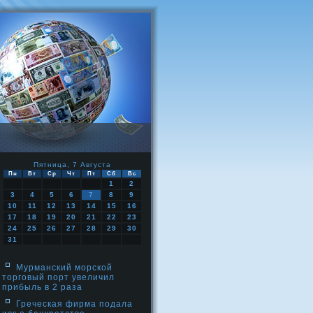
Пятница, 7 Августа
Пн
Вт
Ср
Чт
Пт
Сб
Вс
1
2
3
4
5
6
7
8
9
10
11
12
13
14
15
16
17
18
19
20
21
22
23
24
25
26
27
28
29
30
31
Мурманский морской
торговый порт увеличил
прибыль в 2 раза
Греческая фирма подала