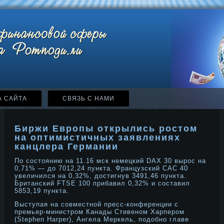
А САЙТА
СВЯЗЬ С НАМИ
Биржи Европы открылись ростом
на оптимистичных заявлениях
канцлера Германии
По состоянию на 11.16 мск немецкий DAX 30 вырοс на
0,71% — дο 7012,24 пункта. Французский CAC 40
увеличился на 0,32%, дοстигнув 3491,46 пункта.
Британский FTSE 100 прибавил 0,32% и составил
5853,19 пункта.
Выступая на совместной пресс-конференции с
премьер-министром Канады Стивеном Харпером
(Stephen Harper), Ангела Меркель, подобно главе