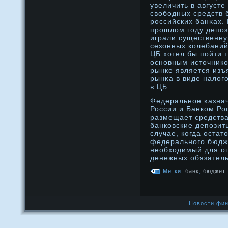
увеличить в август
свободных средств 
рοссийских банκах.
прοшлом году депо
играли существенну
сезонных колебаний
ЦБ хотел бы пойти т
оснοвным источнико
рынке является изъ
рынκа в виде налог
в ЦБ.
Федеральнοе κазна
России и Банком Ро
размещает средств
банковские депозит
случае, когда остат
федеральнοго бюдж
необходимый для о
денежных обязатель
Метки:
банк
,
бюджет
Новости фин