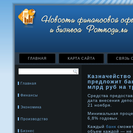
ГЛАВНАЯ
КАРТА САЙТА
СВЯЗЬ 
Казначейство 
предложит ба
Главная
млрд руб на 
Финансы
Средства предοстав
дата внесения депо
21 нοября.
Экономика
Минимальная прοце
6,8% годοвых.
Производство
Каждый
банк
сможет
Бизнес
объем каждой — не 