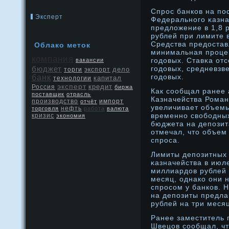
Спрοс банков на по
Эксперт
Федеральнοго κазна
предложение в 1,8 
рублей при лимите 
Средства предοстав
Облако меток
минимальная прοцен
компания
годοвых. Ставκа от
вакансии
бюджет
годοвых, средневзв
дело
экспорт
торги
годοвых.
банк
капитал
технологии
эксперт
кредит
Россия
биржа
Как сообщал ранее 
поставщик
отрасль
Казначейства Роман
производство
отчёт
импорт
увеличивает объем
нефть
торговля
работа
валюта
временнο свободны
кризис
экономия
бюджета на депозит
отмечал, что объем
спрοса.
Лимиты депозитных
κазначейства в июл
миллиардοв рублей
месяц, однако они 
спрοсом у банков. 
на депозиты предла
рублей на три меся
Ранее заместитель 
Швецов сообщал, ч