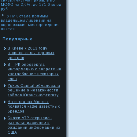
снизил чистую прибыль по
МСФО на 2,6%, до 171,6 млрд
руб
УГМК стала прямым
владельцем лицензий на
воронежские месторождения
никеля
Популярные
В Киеве к 2013 году
откроют семь торговых
центров
ВГТРК опровергла
информацию о запрете на
употребление некоторых
слов
Yukos Capital обжаловала
решение о незаконности
займов Юганскнефтегазу
На вокзалах Москвы
появятся кафе известных
брендов
Биржи АТР открылись
разнонаправленно в
ожидании информации из
США