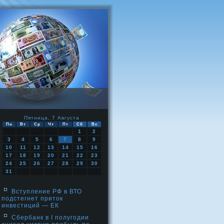
Пятница, 7 Августа
Пн
Вт
Ср
Чт
Пт
Сб
Вс
1
2
3
4
5
6
7
8
9
10
11
12
13
14
15
16
17
18
19
20
21
22
23
24
25
26
27
28
29
30
31
Вступление РФ в ВТО
подстегнет приток
инвестиций — ЕК
Сбербанк в I полугодии