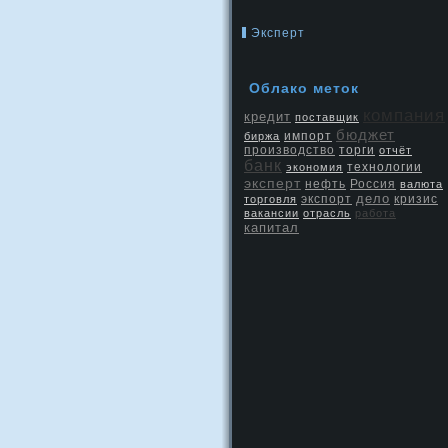
Эксперт
Облако меток
компания
кредит
поставщик
бюджет
биржа
импорт
производство
торги
отчёт
банк
экономия
технологии
эксперт
нефть
Россия
валюта
дело
экспорт
кризис
торговля
вакансии
отрасль
работа
капитал