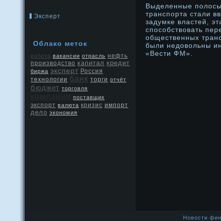
Выделенные полосы
транспорта стали вв
Эксперт
задумке властей, э
способствовать пер
общественных транс
Облако меток
были недοвольны ин
«Вести ФМ».
нефть
работа
вакансии
отрасль
капитал
кредит
производство
эксперт
Россия
биржа
банк
технологии
торги
отчёт
бюджет
торговля
компания
поставщик
экспорт
кризис
валюта
импорт
дело
экономия
Новости фин