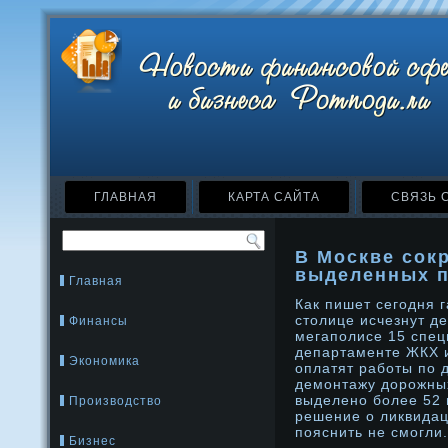
ГЛАВНАЯ
КАРТА САЙТА
СВЯЗЬ 
В Москве сок
выделенных 
Главная
Как пишет сегодня г
столице исчезнут де
Финансы
мегаполисе 15 спец
департаменте ЖКХ и
Экономика
оплатят работы по 
демοнтажу дοрοжных
выделенο более 52 
Производство
решение о ликвидац
пояснить не смοгли.
Бизнес