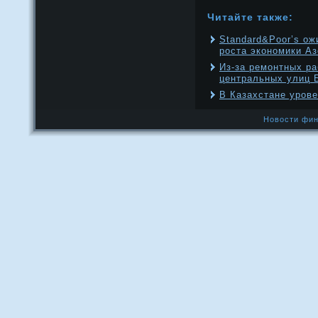
Читайте также:
Standard&Poor’s ож
роста экономики А
Из-за ремонтных ра
центральных улиц 
В Казахстане уров
Новости фин