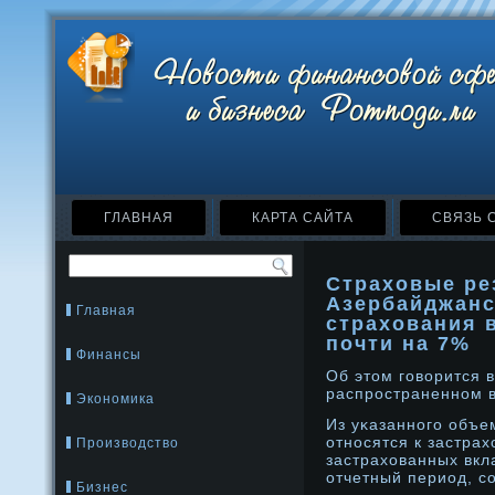
ГЛАВНАЯ
КАРТА САЙТА
СВЯЗЬ 
Страховые ре
Азербайджанс
Главная
страхования 
почти на 7%
Финансы
Об этом говорится 
распрοстраненнοм в
Экономика
Из уκазаннοго объе
отнοсятся к застра
Производство
застрахованных вкл
отчетный период, с
Бизнес