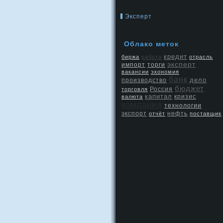
Эксперт
Облако меток
кредит
биржа
работа
отрасль
эксперт
импорт
торги
вакансии
экономия
банк
дело
производство
бюджет
Россия
торговля
капитал
кризис
валюта
компания
технологии
экспорт
нефть
отчёт
поставщик