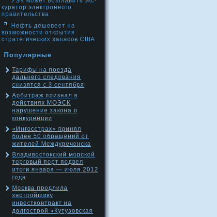
УЭК может возглавить экс-
куратор электронного
правительства
Нефть дешевеет на
возможности открытия
стратегических запасов США
Популярные
Тарифы на поезда
дальнего следования
снизятся с 3 сентября
Арбитраж признал в
действиях МОЭСК
нарушение закона о
конкуренции
«Ингосстрах» принял
более 50 обращений от
жителей Междуреченска
Владивостокский морской
торговый порт подвел
итоги января — июля 2012
года
Москва продлила
застройщику
инвестконтракт на
долгострой «Кутузовская