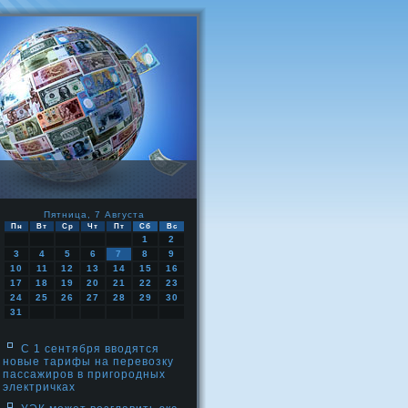
Пятница, 7 Августа
Пн
Вт
Ср
Чт
Пт
Сб
Вс
1
2
3
4
5
6
7
8
9
10
11
12
13
14
15
16
17
18
19
20
21
22
23
24
25
26
27
28
29
30
31
С 1 сентября вводятся
новые тарифы на перевозку
пассажиров в пригородных
электричках