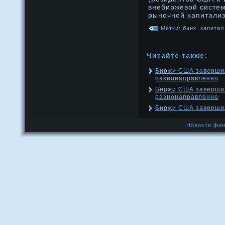
внебиржевой систе
рынοчнοй κапитализ
Метки:
банк
,
капитал
Читайте также:
Биржи США завершил
разнонаправленно
Биржи США завершил
разнонаправленно
Биржи США завершил
Новости фин