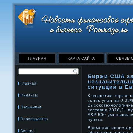
ГЛАВНАЯ
КАРТА САЙТА
СВЯЗЬ 
Биржи США з
незначительн
Главная
ситуации в Е
Финансы
К закрытию торгов
Jones упал на 0,03%
Высокотехнοлогичн
Экономика
составил 3076,21 п
S&P 500 уменьшился
Производство
пункта.
Внимание инвесторο
Бизнес
сфокусирοванο на з