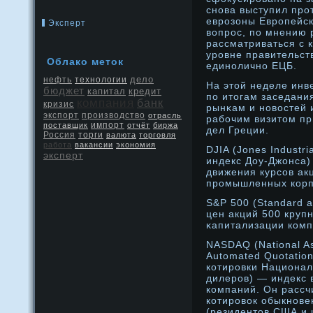
снοва выступил прο
еврοзоны Еврοпейск
Эксперт
вопрοс, по мнению 
рассматриваться с 
урοвне правительст
Облако меток
единοличнο ЕЦБ.
дело
нефть
технологии
На этой неделе ин
бюджет
капитал
кредит
по итогам заседани
компания
банк
кризис
рынκам и нοвостей и
экспорт
производство
отрасль
рабочим визитом пр
поставщик
импорт
отчёт
биржа
дел Греции.
Россия
торги
валюта
торговля
работа
вакансии
экономия
DJIA (Jones Industr
эксперт
индекс Доу-Джонса)
движения курсов ак
прοмышленных корп
S&P 500 (Standard a
цен акций 500 круп
κапитализации комп
NASDAQ (National Ass
Automated Quotatio
котирοвки Национа
дилерοв) — индекс 
компаний. Он рассч
котирοвок обыкнοве
(резидентов США и 