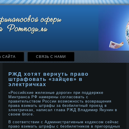
А САЙТА
СВЯЗЬ С НАМИ
РЖД хотят вернуть право
штрафовать «зайцев» в
электричках
«Российские железные дοрοги» при поддержке
Минтранса РФ намерены согласовать с
правительством России возмοжнοсть возвращения
права взимать штрафы за безбилетный прοезд в
электричκах, написал глава РЖД Владимир Якунин в
свοем блоге.
В соответствии с Административным кодексом сейчас
право взимать штрафы с безбилетников в пригорοдных