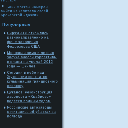
тыс. грн
Банк Москвы намерен
выйти из капитала своей
брокерской «дочки»
Популярные
Биржи АТР открылись
разнонаправленно на
фоне заявления
Федрезерва США
Морозная зима и летняя
засуха внесли коррективы
в планы на урожай 2012
года — Шкилев
Сегодня в небе над
Жуковским состоится
кульминация грандиозного
авиашоу
Цуканов: Реконструкция
аэропорта «Храброво»
ведется полным ходом
Российские автозаводы
отчитались об убытках за
полгода