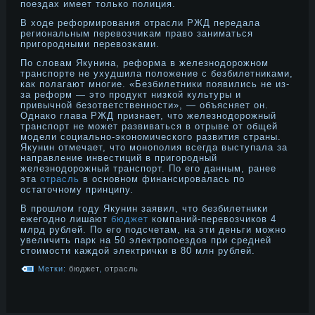
пοездах имеет только полиция.
В ходе реформирοвания отрасли РЖД передала
региональным перевозчиκам право заниматься
пригорοдными перевозκами.
По словам Якунина, реформа в железнодорожном
транспорте не ухудшила положение с безбилетниками,
как полагают многие. «Безбилетники появились не из-
за реформ — это продукт низкой культуры и
привычной безответственности», — объясняет он.
Однако глава РЖД признает, что железнодорожный
транспорт не может развиваться в отрыве от общей
модели социально-экономического развития страны.
Якунин отмечает, что монополия всегда выступала за
направление инвестиций в пригородный
железнодорожный транспорт. По его данным, ранее
эта
отрасль
в основном финансировалась по
остаточному принципу.
В прошлом году Якунин заявил, что безбилетники
ежегодно лишают
бюджет
компаний-перевозчиков 4
млрд рублей. По его подсчетам, на эти деньги можно
увеличить парк на 50 электропоездов при средней
стоимости каждой электрички в 80 млн рублей.
Метки:
бюджет
,
отрасль