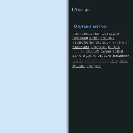
Эксперт
Облако меток
производство
поставщик
торговля
отчёт
импорт
эксперт
экспорт
технологии
капитал
нефть
экономия
Россия
работа
биржа
торги
дело
валюта
отрасль
вакансии
компания
банк
бюджет
кредит
кризис