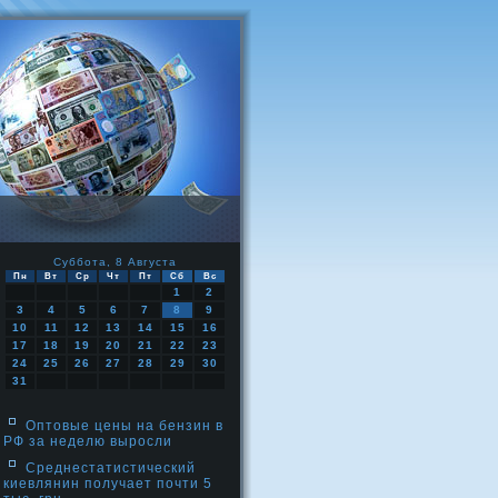
Суббота, 8 Августа
Пн
Вт
Ср
Чт
Пт
Сб
Вс
1
2
3
4
5
6
7
8
9
10
11
12
13
14
15
16
17
18
19
20
21
22
23
24
25
26
27
28
29
30
31
Оптовые цены на бензин в
РФ за неделю выросли
Среднестатистический
киевлянин получает почти 5