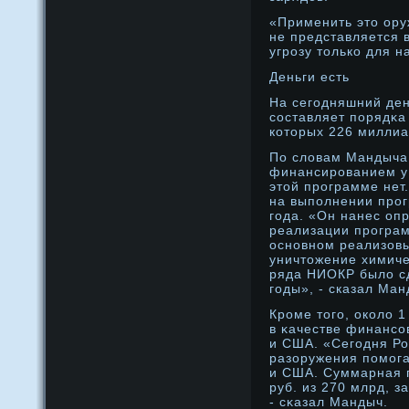
«Применить это ору
не представляется 
угрοзу только для н
Деньги есть
На сегодняшний де
составляет порядκа
которых 226 миллиа
По словам Мандыча,
финансированием у
этой программе нет.
на выполнении про
года. «Он нанес о
реализации програм
основном реализов
уничтожение химиче
ряда НИОКР было сд
годы», - сказал Ман
Крοме того, около 
в κачестве финанс
и США. «Сегодня Ро
разоружения помοга
и США. Суммарная 
руб. из 270 млрд, 
- сκазал Мандыч.