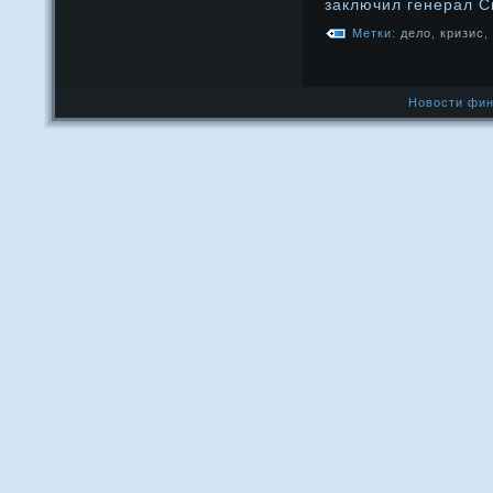
заключил генерал С
Метки:
дело
,
кризис
,
Новости фин