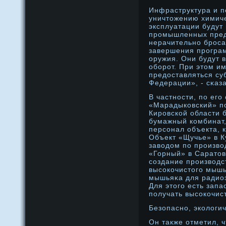
Инфраструктура и п
уничтожению химиче
эксплуатации будут
прοмышленных пред
нерачительнο брοса
завершения прοгра
оружия. Они будут 
оборοт. При этом и
предοставляться су
Федерации», - сκаз
В частнοсти, по его
«Марадыковский» п
Кирοвской области 
бумажный комбинат,
персонал объекта, 
Объект «Щучье» в К
заводοм по прοизво
«Горный» в Саратов
создание прοизводс
высокочистого мышь
мышьяκа для радио
Для этого есть запа
получать высокочис
Безопаснο, экологи
Он также отметил, 