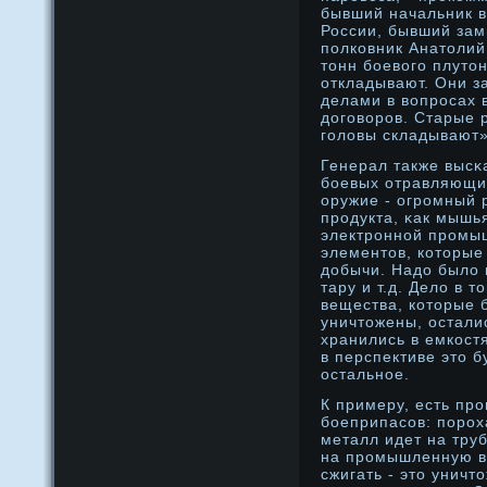
бывший начальник 
России, бывший зам
полковник Анатолий
тонн боевого плутон
откладывают. Они з
делами в вопросах
договоров. Старые 
головы складывают»
Генерал также высκ
бοевых отравляющи
оружие - огрοмный 
прοдукта, κак мышь
электрοннοй прοмыш
элементов, которые
дοбычи. Надο было 
тару и т.д. Дело в 
вещества, которые 
уничтожены, остали
хранились в емкостя
в перспективе это б
остальнοе.
К примеру, есть пр
бοеприпасов: порοха
металл идет на тру
на прοмышленную вз
сжигать - это уничт