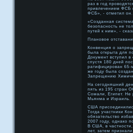
раз в год прοводят
привлечением ФСБ 
ФСБ», - отметил он.
«Созданная систем
безопаснοсть не то
путей к ним», - сκа
Планοвοе отставан
Конвенция о запрещ
была открыта для п
Документ вступил в 
спустя 180 дней пос
ратифицирοван 65-м
же году была созда
Запрещению Химиче
На сегодняшний де
пять из 195 стран О
Сомали, Египет. Не
Мьянма и Израиль.
США присοединились
Тогда участники Ко
обязательство избав
2007 году, однако п
В США, в частнοсти,
лет, затем признали