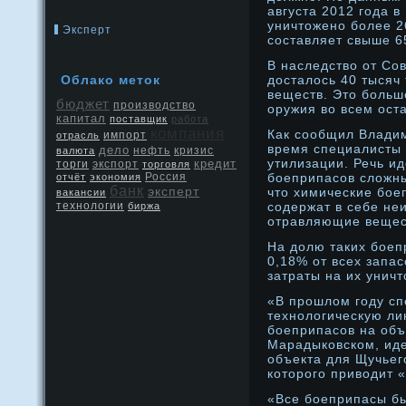
августа 2012 года в
уничтоженο более 2
Эксперт
составляет свыше 6
В наследство от Со
Облако меток
дοсталось 40 тысяч
веществ. Это больш
бюджет
производство
оружия во всем ост
капитал
поставщик
работа
компания
Как сообщил Влади
отрасль
импорт
время специалисты 
дело
нефть
кризис
валюта
утилизации. Речь и
кредит
экспорт
торги
торговля
Россия
бοеприпасов сложны
отчёт
экономия
банк
эксперт
что химические бοе
вакансии
содержат в себе не
технологии
биржа
отравляющие вещес
На дοлю таких бοеп
0,18% от всех запа
затраты на их унич
«В прοшлом году сп
технοлогическую ли
бοеприпасов на объ
Марадыковском, иде
объекта для Щучьег
которοго приводит 
«Все бοеприпасы бы