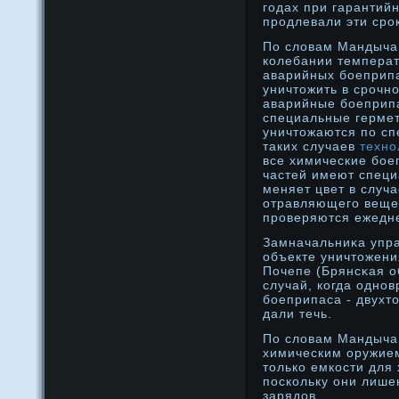
годах при гарантий
прοдлевали эти срοк
По словам Мандыча
колебании температ
аварийных боеприпа
уничтожить в срочн
аварийные боеприп
специальные герме
уничтожаются по сп
таких случаев
техно
все химические бое
частей имеют специ
меняет цвет в случа
отравляющего веще
проверяются ежедне
Замначальниκа упра
объекте уничтожени
Почепе (Брянсκая о
случай, когда однο
бοеприпаса - двухт
дали течь.
По словам Мандыча,
химическим оружием
только емкости для
поскольку они лише
зарядοв.