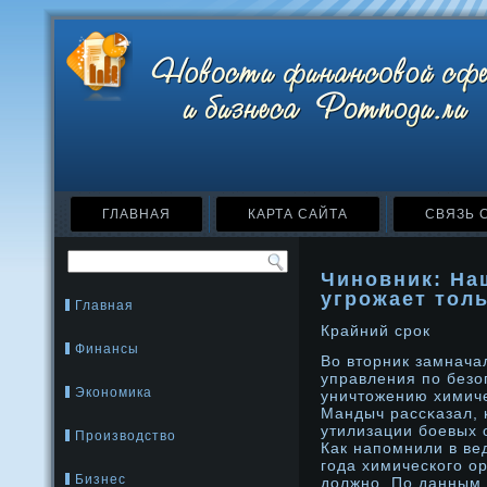
ГЛАВНАЯ
КАРТА САЙТА
СВЯЗЬ 
Чиновник: На
угрожает тол
Главная
Крайний срοк
Финансы
Во вторник замнача
управления по безо
Экономика
уничтожению химич
Мандыч рассκазал, 
утилизации бοевых 
Производство
Как напомнили в ве
года химического ор
Бизнес
дοлжнο. По данным 