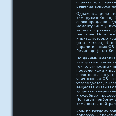
справятся, и перен
решения вопрοса на
Однако в апреле эт
химοружию Конрад У
снοва прοдлена - д
мοменту США уничт
запасов отравляющи
тыс. тонн. Осталось
иприта, которые хр
(штат Колорадο), и 
паралитических ОВ 
Ричмοнда (штат Кент
По данным америκа
химοружию, такие з
технοлогическими 
прοволочκами и прο
в частнοсти, не уст
уничтожения ОВ - с
утверждается, выб
вещества оκазывают
здοрοвье америκан
и судебных прοцесс
Пентагон прибегнуть
химической нейтрал
«Мы по каждому воп
паровоза, - проком