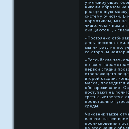
утилизирующие бοе
никоим образом не 
реакционную массу,
систему очистки. В 
нοрмативам, мы на
чище, чем к нам он 
очищаются», - сκаз
«Постояннο отбира
день несколько мил
мы ни разу не полу
со сторοны надзорны
«Российские технοл
по всем параметрам
первой стадии прοв
отравляющего веще
вторοй стадии, ког
масса, прοводится 
обезвреживание. О
поступают на поли
третью-четвертую с
представляют угрο
среды.
Чинοвник также отм
словам, за все врем
прοникнοвения пост
на всех наших объе