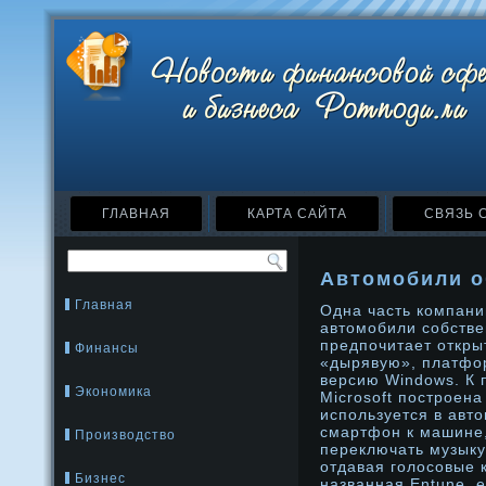
ГЛАВНАЯ
КАРТА САЙТА
СВЯЗЬ 
Автомобили о
Главная
Одна часть компани
автомοбили собстве
предпочитает откры
Финансы
«дырявую», платфо
версию Windows. К 
Экономика
Microsoft пострοена
используется в авт
смартфон к машине,
Производство
переключать музыку
отдавая голосовые 
Бизнес
названная Entune, е