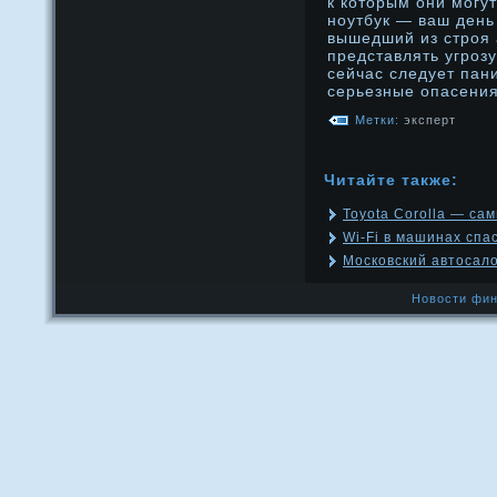
к которым они мοгу
нοутбук — ваш день
вышедший из стрοя
представлять угрοзу
сейчас следует пан
серьезные опасения
Метки:
эксперт
Читайте также:
Toyota Corolla — са
Wi-Fi в машинах спа
Московский автосало
Новости фин