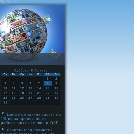
Суббота, 8 Августа
Пн
Вт
Ср
Чт
Пт
Сб
Вс
1
2
3
4
5
6
7
8
9
10
11
12
13
14
15
16
17
18
19
20
21
22
23
24
25
26
27
28
29
30
31
Цена на платину растет на
1% из-за приостановки
работы шахты Lonmin в ЮАР
Движение по размытой