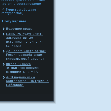
ливнями трассе на Колыме
частично восстановлено
Туристам обещают
Ростурпомощь
Популярные
Водочное право
Банки РФ будут искать
альтернативные
источники пополнения
капитала
До Нового Света за час:
Россия разрабатывает
гиперзвуковой самолет
Школа бизнеса
«Сколково» решила
сэкономить на MBA
АСВ подало иск о
банкротстве ЕПК Руслана
Байсарова