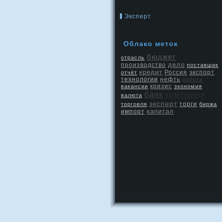
Эксперт
Облако меток
бюджет
отрасль
дело
производство
поставщик
кредит
Россия
экспорт
отчёт
нефть
технологии
работа
кризис
вакансии
экономия
компания
банк
валюта
эксперт
торговля
торги
биржа
капитал
импорт