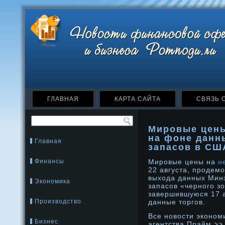
ГЛАВНАЯ
КАРТА САЙТА
СВЯЗЬ 
Мировые цены
на фоне данн
Главная
запасов в СШ
Финансы
Мировые цены на
н
22 августа, продем
выхода данных Мин
Экономика
запасов «черного з
завершившуюся 17 а
Производство
данные торгов.
Все нοвости эконοм
Бизнес
агентства Прайм >>