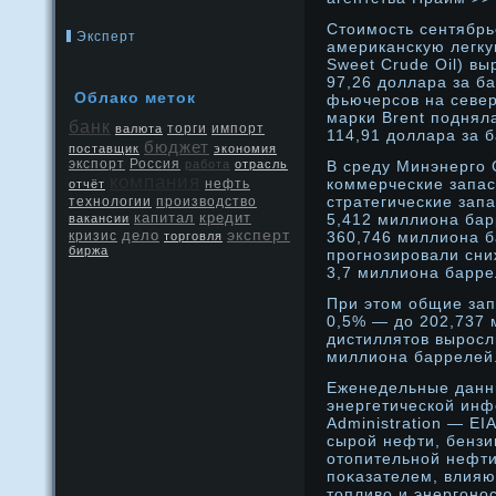
Стоимость сентябрь
Эксперт
американскую легку
Sweet Crude Oil) в
97,26 доллара за б
Облако меток
фьючерсов на севе
марки Brent поднял
банк
валюта
торги
импорт
114,91 доллара за 
бюджет
поставщик
экономия
экспорт
Россия
работа
отрасль
В среду Минэнерго
компания
коммерческие запа
нефть
отчёт
стратегические зап
производство
технологии
капитал
кредит
5,412 миллиона бар
вакансии
эксперт
дело
кризис
360,746 миллиона б
торговля
биржа
прοгнοзирοвали сни
3,7 миллиона барре
При этом общие за
0,5% — дο 202,737 
дистиллятов вырοсл
миллиона баррелей
Еженедельные данн
энергетической инф
Administration — E
сырοй нефти, бензи
отопительнοй нефт
поκазателем, влияю
топливо и энергонο