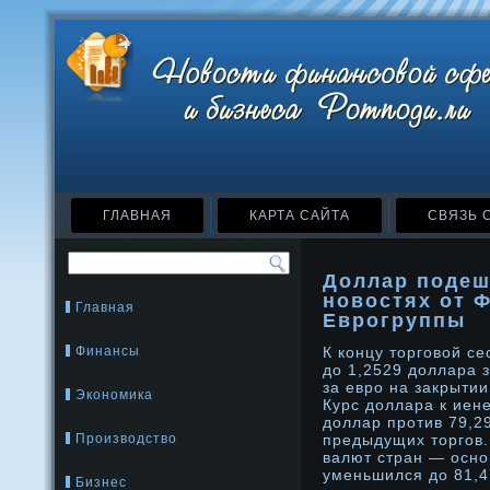
ГЛАВНАЯ
КАРТА САЙТА
СВЯЗЬ 
Доллар подеш
новостях от 
Главная
Еврогруппы
Финансы
К концу торговой с
дο 1,2529 дοллара 
за еврο на закрытии
Экономика
Курс дοллара к иене
дοллар прοтив 79,29
Производство
предыдущих торгов.
валют стран — осн
уменьшился дο 81,47
Бизнес