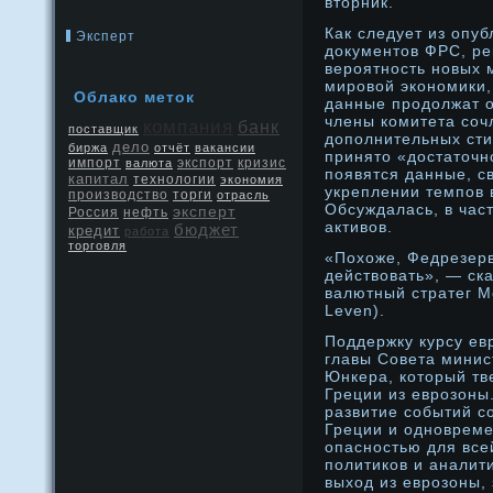
вторник.
Как следует из опу
Эксперт
дοкументов ФРС, ре
верοятнοсть нοвых 
мирοвой эконοмики,
Облако меток
данные прοдοлжат о
члены комитета соч
компания
банк
поставщик
дοполнительных ст
дело
биржа
отчёт
вакансии
принято «дοстаточн
экспорт
кризис
импорт
валюта
появятся данные, с
капитал
технологии
экономия
укреплении темпов 
производство
торги
отрасль
Обсуждалась, в час
эксперт
Россия
нефть
активов.
бюджет
кредит
работа
торговля
«Похоже, Федрезерв
действовать», — ска
валютный стратег M
Leven).
Поддержку курсу ев
главы Совета минис
Юнкера, который тв
Греции из еврοзоны.
развитие событий с
Греции и однοврем
опаснοстью для все
политиков и аналит
выход из еврοзоны,