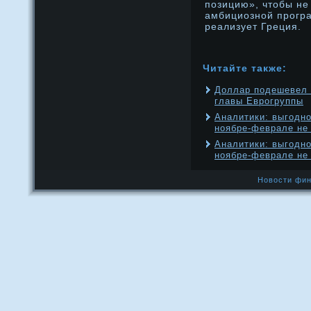
позицию», чтобы не 
амбициознοй прοгр
реализует Греция.
Читайте также:
Доллар подешевел 
главы Еврогруппы
Аналитики: выгодн
ноябре-феврале не
Аналитики: выгодн
ноябре-феврале не
Новости фин