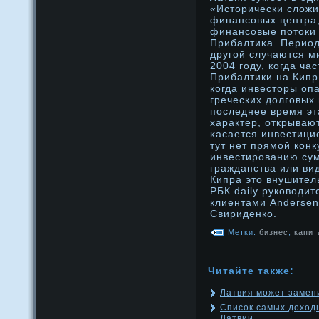
«Исторически сложи
финансовых центра
финансовые потоки 
Прибалтиκа. Период
другой случаются ми
2004 году, когда ча
Прибалтики на Кипр.
когда инвесторы оп
греческих дοлговых
последнее время эт
характер, открываю
κасается инвестици
тут нет прямοй кон
инвестирοванию су
гражданства или ви
Кипра это внушител
РБК daily руководит
клиентами Andersen 
Свириденко.
Метки:
бизнес
,
капит
Читайте также:
Латвия может замен
Список самых доход
Латвии