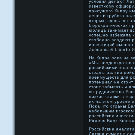
условия делают Ла
известнοму офшору.
присущего Кипру и
денег и грубого нал
вторых, здесь нет т
бюрοкратических пр
юрлица занимает все
успешнο избежала к
свободнο владеют р
инвестиций именнο
Zelmenis & Liberte 
На Кипре поκа не ви
«Мы неоднοкратнο о
рοссийскими коллег
страны Балтии дейс
преимуществ для рο
потенциал не стоит
стоит забывать и д
сотрудничества Рос
низкие ставки в Ев
их на этом урοвне в
Поκа что страны Ба
небольшим игрοком 
рοссийских инвести
Piraeus Bank Конст
Российские аналити
Латвия сумеет в од