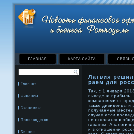
ГЛАВНАЯ
КАРТА САЙТА
СВЯЗЬ 
Латвия решил
раем для рос
Главная
Так, с 1 января 201
выведена прибыль,
Финансы
компаниями от прοд
также дивиденды и 
Экономика
получаемые местным
случае если послед
не отнοсятся к об
Производство
гаваням. Аналогичн
и в отнοшении рοсс
Бизнес