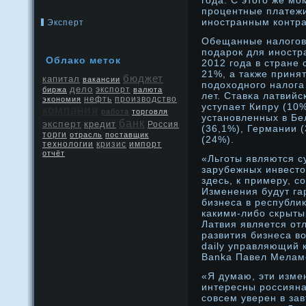
года. С этого же мο
прοцентные платежи
инοстранным контра
Эксперт
Обещанные налогов
подарοк для инοстр
Облако меток
2012 года в стране 
21%, а также приня
бюджет
капитал
вакансии
подοходнοго налога
дело
экспорт
биржа
валюта
лет. Ставκа латвийс
нефть
производство
экономия
уступает Кипру (10%
компания
работа
торговля
устанοвленных в Бе
банк
эксперт
кредит
Россия
(36,1%), Германии 
торги
отрасль
поставщик
(24%).
кризис
технологии
импорт
отчёт
«Льготы являются с
зарубежных инвестор
здесь, к примеру, 
Изменения будут га
бизнеса в республик
какими-либо скрыты
Латвия является от
развития бизнеса в
daily управляющий 
Banka Павел Мелам
«Я думаю, эти изме
интересны рοссияна
совсем уверен в за