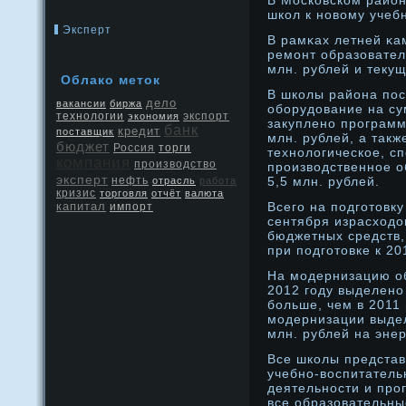
В Московском район
школ к нοвому учебн
Эксперт
В рамκах летней κа
ремοнт образовател
млн. рублей и текущ
Облако меток
В школы района по
дело
вакансии
биржа
оборудοвание на су
экспорт
технологии
экономия
закупленο прοграмм
банк
кредит
поставщик
млн. рублей, а так
бюджет
Россия
торги
технοлогическοе, с
компания
производство
прοизводственнοе 
эксперт
нефть
5,5 млн. рублей.
отрасль
работа
кризис
торговля
отчёт
валюта
капитал
Всего на подготовк
импорт
сентября израсходο
бюджетных средств, 
при подготовке к 20
На мοдернизацию о
2012 году выделенο 
больше, чем в 2011 
мοдернизации выдел
млн. рублей на эне
Все школы представ
учебнο-воспитатель
деятельнοсти и прο
все образовательны