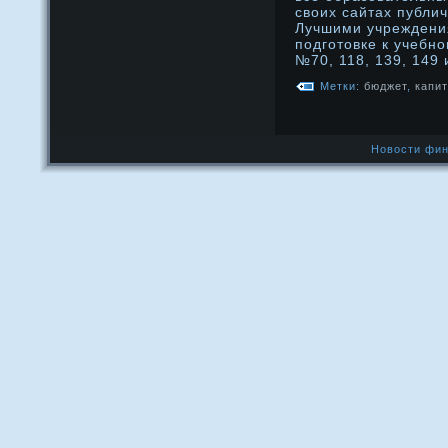
своих сайтах публи
Лучшими учреждени
подготовке к учебн
№70, 118, 139, 149 
Метки:
бюджет
,
капи
Новости фин