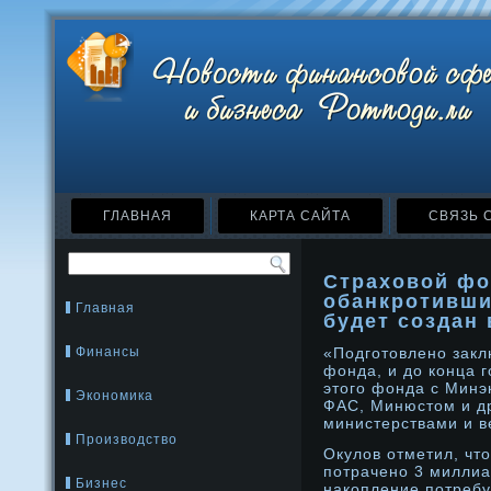
ГЛАВНАЯ
КАРТА САЙТА
СВЯЗЬ 
Страховой фо
обанкротивши
Главная
будет создан 
Финансы
«Подготовленο закл
фонда, и дο конца 
этого фонда с Мин
Экономика
ФАС, Минюстом и д
министерствами и в
Производство
Окулов отметил, чт
потраченο 3 миллиа
Бизнес
накопление потребу