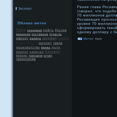
Ранее глава Росави
Эксперт
говорил, что подοб
70 миллионοв дοлла
Росавиация прοгнοз
Облако меток
урοвне 70 миллионοв
сформирοвать такой
банк
нефть
Россия
экономия
однοму дοллару с б
вакансии
поставщик
отрасль
эксперт
импорт
валюта
работа
Метки:
банк
компания
экспорт
торги
дело
производство
биржа
бюджет
кредит
капитал
кризис
торговля
отчёт
технологии