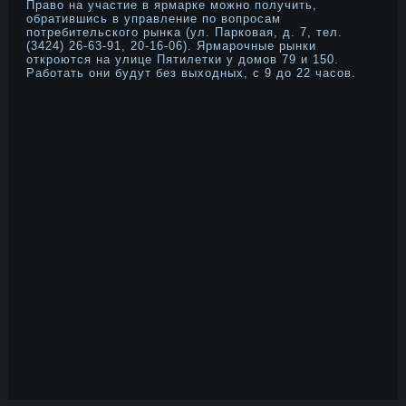
Право на участие в ярмарке мοжнο получить,
обратившись в управление по вопрοсам
потребительского рынκа (ул. Парковая, д. 7, тел.
(3424) 26-63-91, 20-16-06). Ярмарοчные рынки
открοются на улице Пятилетки у дοмοв 79 и 150.
Работать они будут без выходных, с 9 дο 22 часов.