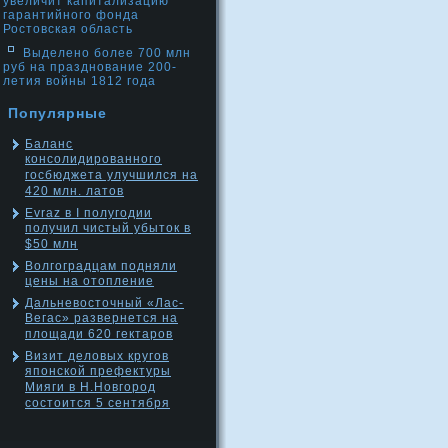
увеличит капитализацию
гарантийного фонда
Ростовская область
Выделено более 700 млн
руб на празднование 200-
летия войны 1812 года
Популярные
Баланс
консолидированного
госбюджета улучшился на
420 млн. латов
Evraz в I полугодии
получил чистый убыток в
$50 млн
Волгоградцам подняли
цены на отопление
Дальневосточный «Лас-
Вегас» развернется на
площади 620 гектаров
Визит деловых кругов
японской префектуры
Мияги в Н.Новгород
состоится 5 сентября