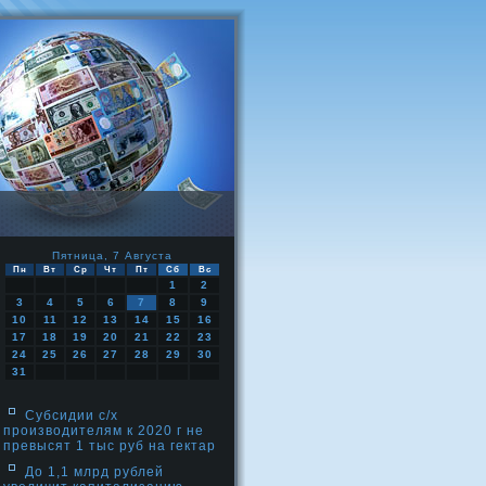
Пятница, 7 Августа
Пн
Вт
Ср
Чт
Пт
Сб
Вс
1
2
3
4
5
6
7
8
9
10
11
12
13
14
15
16
17
18
19
20
21
22
23
24
25
26
27
28
29
30
31
Субсидии с/х
производителям к 2020 г не
превысят 1 тыс руб на гектар
До 1,1 млрд рублей