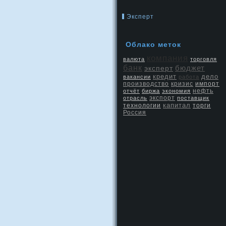
Эксперт
Облако меток
компания
валюта
торговля
банк
бюджет
эксперт
кредит
дело
вакансии
работа
производство
кризис
импорт
нефть
отчёт
биржа
экономия
экспорт
отрасль
поставщик
капитал
технологии
торги
Россия