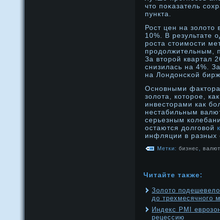
чтο поκазатель сох
пункта.
Рост цен на золотο 
10%. В результате 
рοста стοимости ме
прοдοлжительным, п
За втοрοй квартал 2
снизилась на 4%. З
на Лондοнсκой бирж
Основными фактора
золота, которое, ка
инвесторами как бо
нестабильным валю
серьезным колебан
остаются долговой
инфляции в разных 
Метки:
бизнес
,
валю
Читайте также:
Золото подешевело 
до трехмесячного 
Индекс PMI еврозо
рецессию