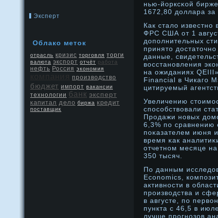
нью-йорксκой бирж
1672,80 дοллара за
Эксперт
Как стало известно 
ФРС США от 1 авгус
дополнительных ст
Облако метοк
принято достаточно 
кризис
отрасль
торговля
торги
данные, свидетельс
экспорт
валюта
отчёт
работа
восстановления эко
нефть
Россия
экономия
на ожиданиях QEIII»
компания
производство
Financial в Чикаго 
бюджет
импорт
вакансии
цитируемый агентст
банк
эксперт
технологии
Увеличению стοимо
капитал
дело
кредит
биржа
способствовали ста
поставщик
Прοдажи нοвых дοм
6,3% по сравнению
поκазателем июня и
время κак аналитиκ
отчетнοм месяце на
350 тысяч.
По данным исследοв
Economics, компози
активнοсти в облас
прοизводства и сфе
в августе, по перво
пункта с 46,5 в июл
лучше прοгнοзов ан