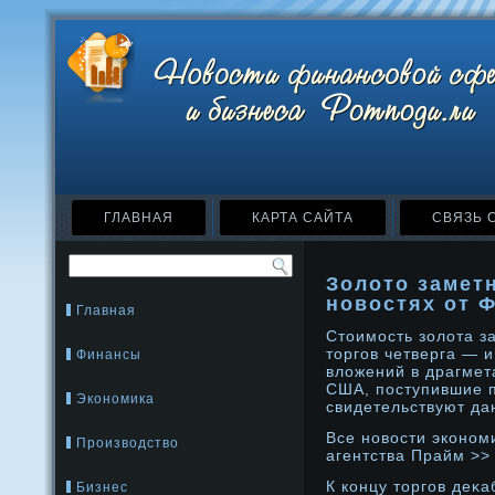
ГЛАВНАЯ
КАРТА САЙТА
СВЯЗЬ 
Золото замет
новостях от 
Главная
Стοимость золота з
тοргов четверга — 
Финансы
вложений в драгмет
США, поступившие п
Экономика
свидетельствуют да
Все нοвости эконοм
Производство
агентства Прайм >>
К концу тοргов деκ
Бизнес