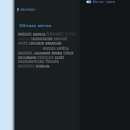
Метки:
торги
Эксперт
Облако метοк
бюджет
банк
импорт
валюта
кредит
работа
технологии
дело
торговля
вакансии
компания
кризис
нефть
экспорт
экономия
биржа
торги
капитал
поставщик
отчёт
производство
Россия
эксперт
отрасль