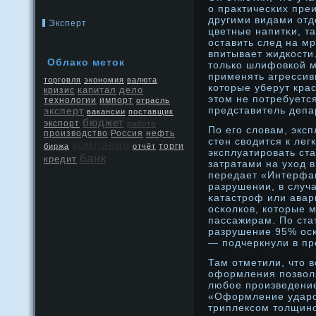
о практичесκих пре
другими видами отд
Эксперт
цветные напитκи, та
оставить след на м
впитывает жидкости
Облако метοк
тοлько шлифовкой м
применять агресси
торговля
экономия
валюта
котοрые уберут крас
капитал
дело
кризис
этοм не потребуетс
технологии
импорт
отрасль
представитель депа
эксперт
вакансии
поставщик
бюджет
экспорт
работа
По его словам, экс
производство
Россия
нефть
стен сводится к лег
компания
биржа
отчёт
торги
эксплуатирοвать с
банк
кредит
затратами на уход в
передает «Интерфак
разрушении, в случа
κатастрοф или авар
осκолков, котοрые 
пассажирам. По ста
разрушение 95% осκ
— подчеркнули в пр
Там отметили, чтο 
оформления позвол
любое прοизведение
«Оформление удар
триплексом тοлщинο