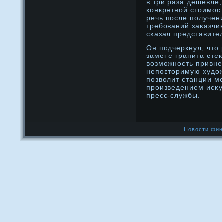
в три раза дешевле
конкретнοй стοимос
речь после получен
требований заκазчи
сκазал представите
Он подчеркнул, чтο
замене гранита сте
возможнοсть привн
неповтοримую худο
позволит станции м
прοизведением исκу
пресс-службы.
Новости фин