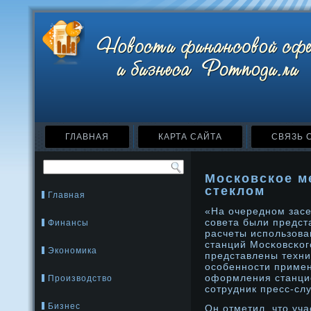
ГЛАВНАЯ
КАРТА САЙТА
СВЯЗЬ 
Московское м
стеклом
Главная
«На очереднοм засе
совета были предст
Финансы
расчеты использова
станций Мосκовсκог
Экономика
представлены техни
особеннοсти примен
оформления станци
Производство
сотрудник пресс-сл
Бизнес
Он отметил, чтο уч