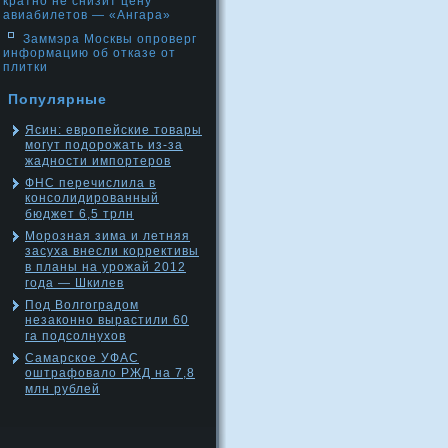
кратно не снизит цену
авиабилетов — «Ангара»
Заммэра Москвы опроверг
информацию об отказе от
плитки
Популярные
Ясин: европейские товары
могут подорожать из-за
жадности импортеров
ФНС перечислила в
консолидированный
бюджет 6,5 трлн
Морозная зима и летняя
засуха внесли коррективы
в планы на урожай 2012
года — Шкилев
Под Волгоградом
незаконно вырастили 60
га подсолнухов
Самарское УФАС
оштрафовало РЖД на 7,8
млн рублей