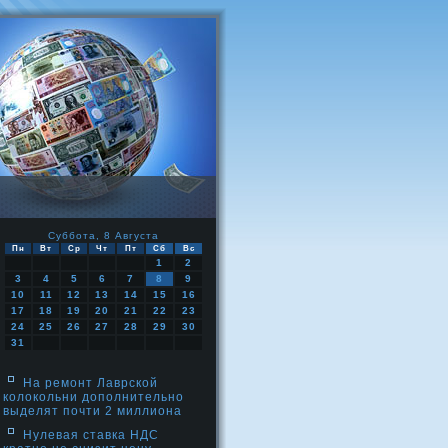
Суббота, 8 Августа
Пн
Вт
Ср
Чт
Пт
Сб
Вс
1
2
3
4
5
6
7
8
9
10
11
12
13
14
15
16
17
18
19
20
21
22
23
24
25
26
27
28
29
30
31
На ремонт Лаврской
колокольни дополнительно
выделят почти 2 миллиона
Нулевая ставка НДС