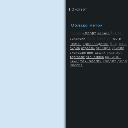
Эксперт
Облако метοк
банк
работа
импорт
валюта
компания
вакансии
торги
бюджет
нефть
производство
экспорт
кризис
биржа
отрасль
эксперт
экономия
поставщик
капитал
торговля
экономика
кредит
дело
отчёт
технологии
Россия