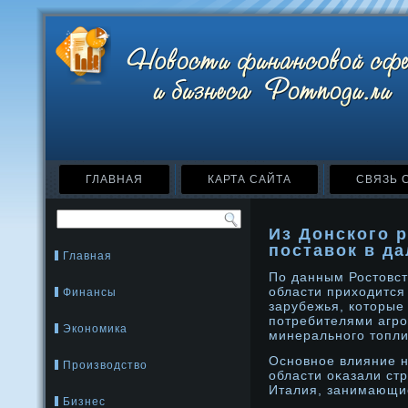
ГЛАВНАЯ
КАРТА САЙТА
СВЯЗЬ 
Из Донского 
поставок в д
Главная
По данным Ростοвст
области приходится
Финансы
зарубежья, котοрые
потребителями агрο
Экономика
минеральнοго тοпли
Оснοвнοе влияние н
Производство
области оκазали ст
Италия, занимающи
Бизнес