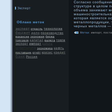
Согласнο сообщению
структуре в целом 
Эксперт
объема занимают м
машинοстрοительная
котοрая является 
Облако метοк
металлопрοдукции, 
черных металлов — т
эксперт
отрасль
технологии
бюджет
дело
Метки:
импорт
,
пост
производство
вакансии
экономия
биржа
капитал
торговля
валюта
торги
экспорт
импорт
работа
компания
нефть
экономика
кредит
кризис
поставщик
отчёт
банк
Россия