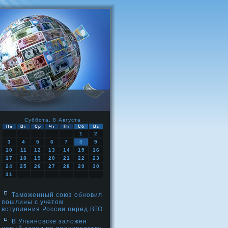
Суббота, 8 Августа
Пн
Вт
Ср
Чт
Пт
Сб
Вс
1
2
3
4
5
6
7
8
9
10
11
12
13
14
15
16
17
18
19
20
21
22
23
24
25
26
27
28
29
30
31
Таможенный союз обновил
пошлины с учетом
вступления России перед ВТО
В Ульяновске заложен