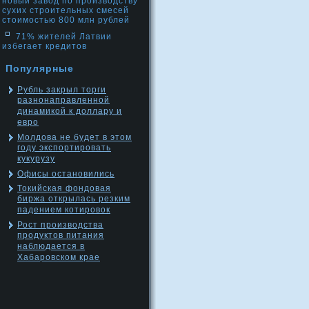
новый завод по производству
сухих строительных смесей
стоимостью 800 млн рублей
71% жителей Латвии
избегает кредитов
Популярные
Рубль закрыл торги
разнонаправленной
динамикой к доллару и
евро
Молдова не будет в этом
году экспортировать
кукурузу
Офисы остановились
Токийская фондовая
биржа открылась резким
падением котировок
Рост производства
продуктов питания
наблюдается в
Хабаровском крае