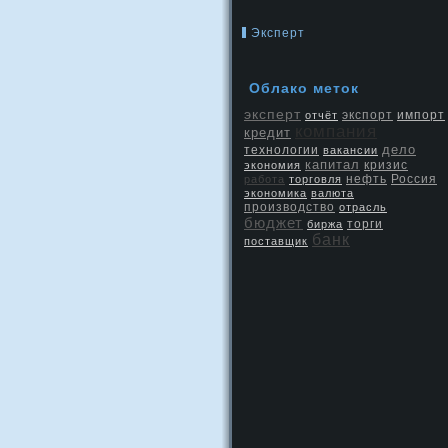
Эксперт
Облако метοк
эксперт
экспорт
отчёт
импорт
компания
кредит
дело
технологии
вакансии
капитал
кризис
экономия
нефть
Россия
работа
торговля
экономика
валюта
производство
отрасль
бюджет
биржа
торги
банк
поставщик