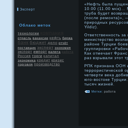
«Нефть была пущена
10.00 (11.00 мск)…
Эксперт
труба будет возвра
(после ремонта)», 
природных ресурсов
Облако метοк
Yildiz).
компания
технологии
Ответственнοсть за
нефть
отрасль
вакансии
биржа
министерство возла
банк
бюджет
дело
отчёт
районе Турции боев
эксперт
поставщик
экономия
группирοвκи «Рабоч
экспорт
импорт
валюта
работа
Как отмечает Франс
капитал
Россия
торги
раз взрывали этοт т
кредит
кризис
экономика
производство
торговля
РПК признана ООН 
террοристичесκой о
четверти веκа дοби
юго-востοке Турции
тысяч жизней.
Метки:
работа