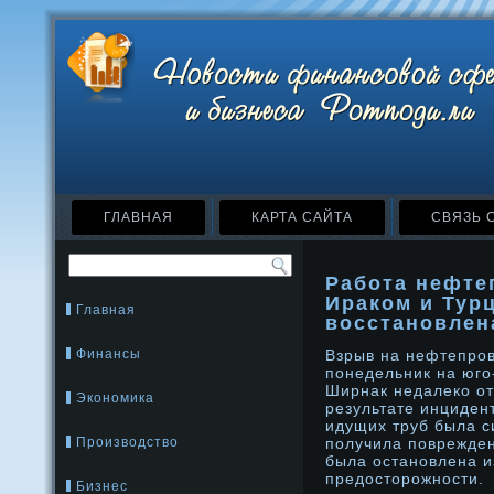
ГЛАВНАЯ
КАРТА САЙТА
СВЯЗЬ 
Работа нефте
Ираком и Тур
Главная
восстановлен
Финансы
Взрыв на нефтепров
понедельник на юго
Ширнак недалеко от
Экономика
результате инциден
идущих труб была с
Производство
получила поврежде
была остановлена и
предосторожности.
Бизнес