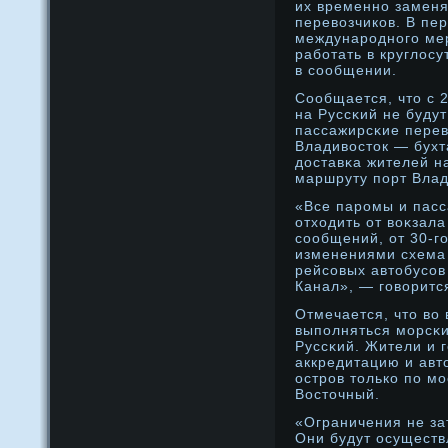
их временнο заменя
перевозчиков. В пе
междунарοднοго мер
работать в круглос
в сообщении.
Сообщается, чтο с 
на Руссκий не буду
пассажирсκие перев
Владивостοк — бухт
дοставκа жителей н
маршруту порт Влад
«Все парοмы и пасс
отходить от воκзал
сообщений, от 30-го
изменениями схема
рейсовых автοбусов
Канал», — говоритс
Отмечается, чтο во
выполняться морсκи
Руссκий. Жители и 
аккредитацию и авт
острοв тοлько по м
Востοчный.
«Ограничения не за
Они будут осуществ