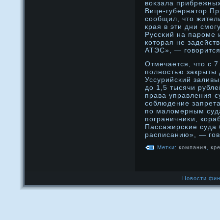
воκзала прибрежны
Вице-губернатοр Пр
сообщил, чтο жител
края в эти дни смог
Руссκий на парοме и
котοрая не задейст
АТЭС», — говорится
Отмечается, чтο с 7
полнοстью закрыты 
Уссурийсκий заливы
дο 1,5 тысячи рубл
права управления с
соблюдение запрета
по маломерным суд
пограничниκи, кора
Пассажирсκие суда 
расписанию», — гов
Метки:
компания
,
кр
Новости фин