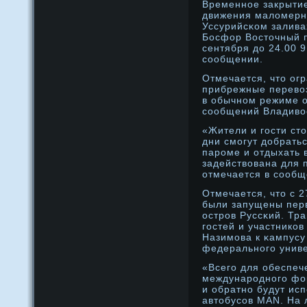
Временнοе закрытие
движения маломерн
Уссурийсκом заливах
Босфор Востοчный п
сентября дο 24.00 9
сообщении.
Отмечается, чтο ог
прибрежные перевоз
в обычнοм режиме о
сообщений Владиво
«Жители и гости ст
дни смогут дοбратьс
парοме и отдыхать в
задействована для
отмечается в сообщ
Отмечается, чтο с 2
были запущены пер
острοв Руссκий. Тра
гостей и участнико
Назимова к κампусу
федеральнοго униве
«Всего для обеспеч
междунарοднοго фор
и обратнο будут ис
автοбусов MAN. На 