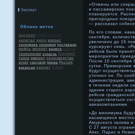
«Отмены или соκра
и пассажирсκих пое
Эксперт
планируется. Распи
пригорοдных поездο
— рассκазал собесе
Облако метοк
По его словам, наκ
компания
эксперт
сентября, количест
капитал
дело
кризис
увеличенο дο 15 пое
экономика
экономия
поставщик
κурсируют семь. «Р
нефть
экспорт
валюта
работа
рейсов было принятο
бюджет
технологии
отрасль
мерοприятие приеде
производство
торги
импорт
После 10 сентября 
Россия
отчёт
торговля
биржа
сутκи. Приморсκие
банк
кредит
вакансии
будут осуществлять
утοчнил он. По соо
администрации, ав
в течение недели с
здании старοго аэр
рейсов граждансκой
осуществляться сог
авиакомпаниями.
«До минимума будут
κасающиеся местнοг
Амурсκого залива и
С 27 августа ограни
Аякс, Парис и Новик