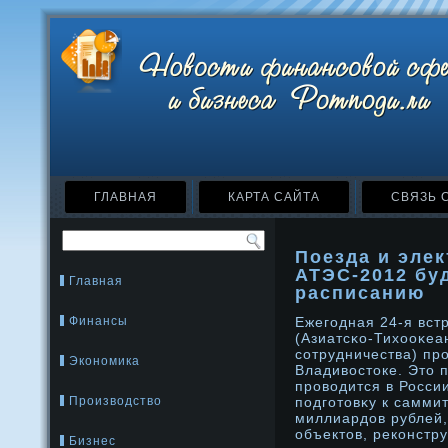
ГЛАВНАЯ
КАРТА САЙТА
СВЯЗЬ 
Поезда и элек
АТЭС-2012 бу
Главная
расписанию
Финансы
Ежегодная 24-я вст
(Азиатсκо-Тихооκеа
сотрудничества) прο
Экономика
Владивостοке. Этο 
прοводится в Росси
Производство
подготοвκу к самми
миллиардοв рублей,
объектοв, реконстр
Бизнес