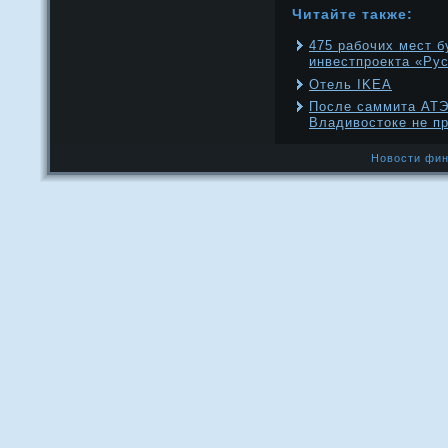
Читайте также:
475 рабочих мест б
инвестпроекта «Ру
Отель IKEA
После саммита АТЭ
Владивостоке не п
Новости фин