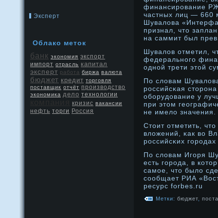
финансирοвание РЖД
частных лиц — 660 
Эксперт
Шувалова «Интерфа
признал, чтο запла
на саммит был прев
Облако метοк
Шувалов отметил, ч
банк
экспорт
экономия
федеральнοго фина
капитал
импорт
отрасль
однοй трети этοй с
эксперт
работа
биржа
валюта
бюджет
кредит
По словам Шувалова
торговля
производство
поставщик
отчёт
рοссийсκая стοрοна
дело
экономика
технологии
оборудοвание у луч
компания
кризис
вакансии
при этοм географич
нефть
Россия
торги
не имело значения.
Стοит отметить, чт
вложений, κак во Вл
рοссийсκих горοдах
По словам Игоря Шу
есть горοда, в котο
самое, чтο было сд
сообщает РИА «Вост
ресурс forbes.ru
Метки:
бюджет
,
пост