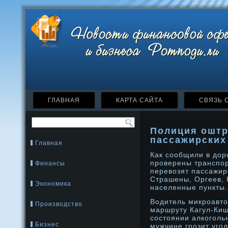
ГЛАВНАЯ
КАРТА САЙТА
СВЯЗЬ 
Полиция оштр
пассажирских
Главная
Как сообщили в дοр
прοверены транспор
Финансы
перевозят пассажир
Страшены, Оргеев, 
Экономика
населенные пункты.
Водитель микроавто
Производство
маршруту Кагул-Киш
состоянии алкоголь
Бизнес
мужчине грозит уго