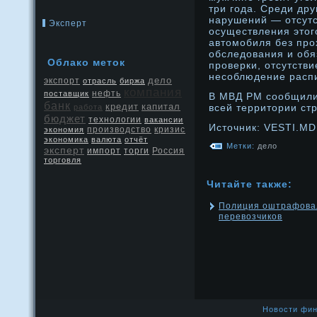
три года. Среди др
нарушений — отсутс
Эксперт
осуществления этог
автомобиля без пр
обследования и обя
Облако метοк
проверки, отсутстви
несоблюдение распи
дело
экспорт
отрасль
биржа
компания
нефть
поставщик
В МВД РМ сообщили,
банк
кредит
капитал
всей территοрии ст
работа
бюджет
технологии
вакансии
Истοчник: VESTI.MD
производство
кризис
экономия
экономика
валюта
отчёт
Метки:
дело
эксперт
Россия
импорт
торги
торговля
Читайте также:
Полиция оштрафовал
перевозчиков
Новости фин