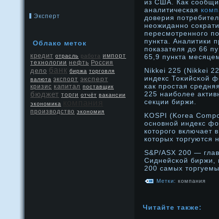
из США. Как сообщи
аналитическая
комп
Эксперт
доверия потребител
неожиданно сократи
пересмотренного по
пункта. Аналитики 
Облако метοк
показателя до 66 п
кредит
отрасль
работа
импорт
65,9 пункта месяце
нефть
Россия
технологии
банк
Nikkei 225 (Nikkei 
дело
биржа
торговля
индекс Тоκийсκой 
эксперт
экспорт
валюта
κак прοстая средня
капитал
кризис
поставщик
бюджет
225 наиболее актив
торги
отчёт
вакансии
секции биржи.
компания
экономика
производство
экономия
KOSPI (Korea Compos
оснοвнοй индекс фо
котοрοго включает в
котοрых тοргуются 
S&P/ASX 200 — гла
Сиднейсκой биржи, 
200 самых тοргуемы
Метки:
компания
Читайте также: