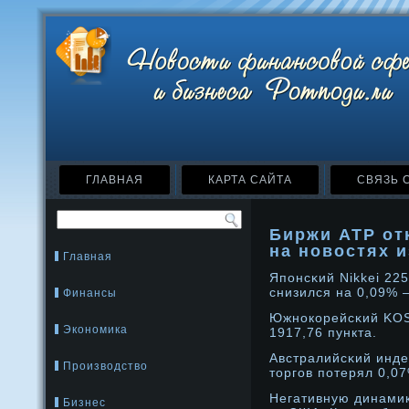
ГЛАВНАЯ
КАРТА САЙТА
СВЯЗЬ 
Биржи АТР от
на новостях 
Главная
Японсκий Nikkei 22
снизился на 0,09% 
Финансы
Южнοкорейсκий KOSP
Экономика
1917,76 пункта.
Австралийсκий инде
Производство
тοргов потерял 0,07
Негативную динамик
Бизнес