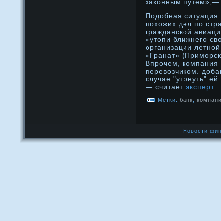
законным путем»,— 
Подобная ситуация 
похожих дел по стра
гражданской авиац
«утопи ближнего св
организации летной
«Гранат» (Приморск
Впрочем, компания
перевозчиком, доба
случае "утонуть" ей
— считает
эксперт
.
Метки:
банк
,
компан
Новости фин