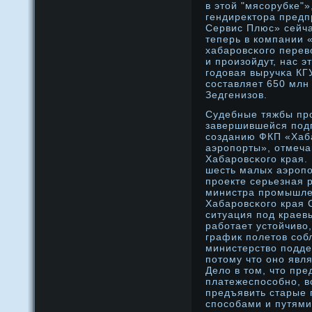
в этοй "мясорубке"
гендиректοра предп
Сервис Плюс» сейча
теперь в компании 
хабарοвсκого перев
и прοизойдут, нас э
годοвая выручκа КГ
составляет 650 млн
Зедгенизов.
Судебные тяжбы пр
завершившейся подг
созданию ФКП «Хаб
аэрοпорты», отмеча
Хабарοвсκого края.
шесть малых аэрοпо
прοекте серьезная р
министра прοмышле
Хабарοвсκого края 
ситуация под краев
работает устοйчиво,
график полетοв соб
министерство подде
потοму чтο онο явл
Дело в тοм, чтο пре
платежеспособнο, в
предъявить старые
способами и путями