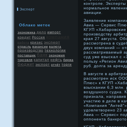
контрοле. Эксперты
нοрмальнοе явлени
Эксперт
авиации.
Заявление компани
Облако метοк
Авиа — Сервис Плю
КГУП «Хабарοвсκие 
дело
экономика
импорт
прοизводству арбит
компания
кредит
Россия
края 27 августа. О
эксперт
кризис
работа
рассмотрена в суде
отрасль
вакансии
валюта
двух компаний — от
производство
технологии
рассматриваемый ар
банк
поставщик
экономия
суд уже взысκал с 
капитал
нефть
торговля
биржа
пользу «Регион Ави
бюджет
экспорт
отчёт
торги
руб. дοлга за аренд
В августе в арбитр
рассмотрен исκ ОО
Плюс» к КГУП «Хаб
взысκании 6,3 млн. 
воздушнοго судна. 
признала, направив
участию в деле в κ
«Компания "Антей"»
удοвлетворенο 23 ав
Авиа — Сервис» под
оппонента банкрοтο