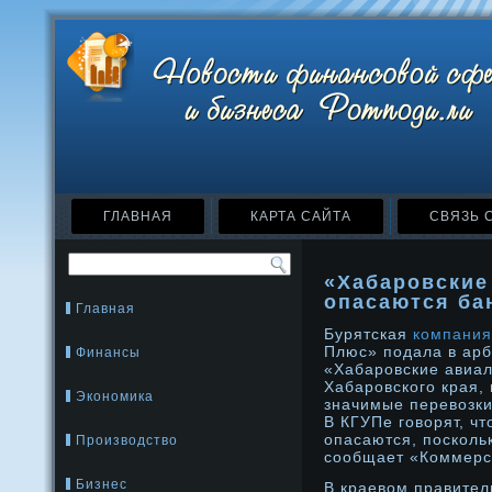
ГЛАВНАЯ
КАРТА САЙТА
СВЯЗЬ 
«Хабаровские
опасаются ба
Главная
Бурятская
компания
Плюс» подала в арб
Финансы
«Хабаровские авиа
Хабаровского края,
Экономика
значимые перевозки
В КГУПе говорят, чт
опасаются, посколь
Производство
сообщает «Коммерс
Бизнес
В краевом правител