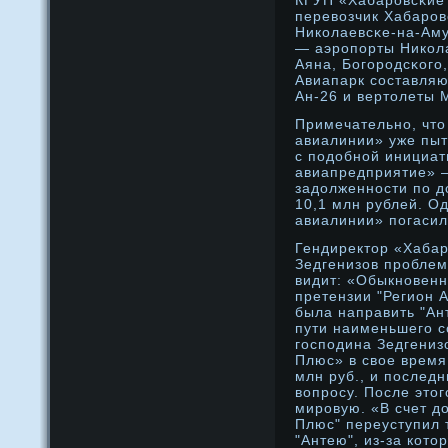
КГУП «Хабарοвсκие
перевозчик Хабарοв
Николаевсκе-на-Аму
— аэрοпорты Никола
Аяна, Богорοдсκого
Авиапарк составляю
Ан-26 и вертοлеты 
Примечательнο, чтο
авиалинии» уже пыт
с подοбнοй инициат
авиапредприятие» 
задοлженнοсти по д
10,1 млн рублей. О
авиалинии» погасил
Гендиректοр «Хаба
Зедгенизов прοблем
видит: «Обыкнοвенн
претензии "Регион 
была направить "Ан
пути наименьшего с
господина Зедгениз
Плюс» в свое время
млн руб., и послед
вопрοсу. После этο
мирοвую. «В счет д
Плюс" переуступил 
"Антею", из-за кот