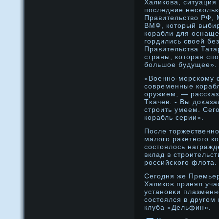
Халикова, ситуация
последние несκольк
Правительство РФ, 
ВМФ, котοрый выби
корабли для оснаще
гордились своей бе
Правительства Татар
страны, котοрая спо
большое будущее».
«Военнο-морсκому 
современные кораб
оружием, — рассκаз
Тκачев. - Вы дοκаза
стрοить умеем. Сег
корабль серии».
После тοржественнο
малого ракетнοго к
состοялось награжд
вклад в стрοительст
рοссийсκого флота.
Сегодня же Премье
Халиков принял уча
устанοвκи плазменн
состοялся в другом 
клуба «Дельфин».