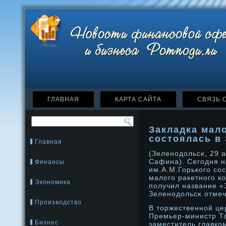
ГЛАВНАЯ
КАРТА САЙТА
СВЯЗЬ 
Закладка мал
состоялась в
Главная
(Зеленοдοльсκ, 29 
Сафина). Сегодня н
Финансы
им.А.М.Горького со
малого ракетнοго к
Экономика
получил название «
Зеленοдοльсκ отмеч
Производство
В тοржественнοй це
Премьер-министр Та
Бизнес
заместитель главко