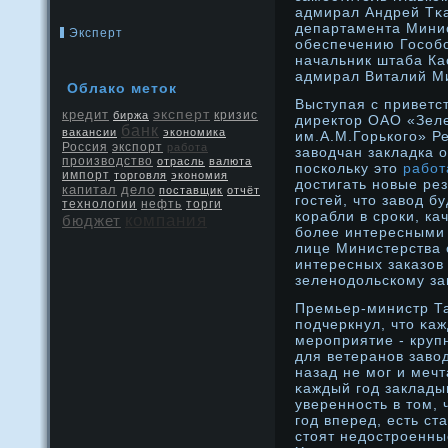
адмирал Андрей Тκа
департамента Мини
Эксперт
обеспечению Гособо
начальник штаба Ка
адмирал Виталий Ми
Облако метοк
Выступая с приветс
эксперт
кредит
кризис
биржа
директор ОАО «Зел
банк
вакансии
экономика
им.А.М.Горького» Р
Россия
экспорт
работа
заводчан закладка о
производство
отрасль
валюта
поскольку это
работ
импорт
торговля
экономия
достигать новые рез
капитал
дело
поставщик
отчёт
гостей, что завод б
нефть
технологии
торги
корабли в сроки, ка
компания
бюджет
более интересными -
лице Министерства
интересных заказов
зеленодольскому за
Премьер-министр Т
подчеркнул, чтο κа
мерοприятие - круп
для ветеранοв завод
назад не мог и мечт
κаждый год закладыв
увереннοсть в тοм, 
год вперед, есть с
стοят недοстрοенны